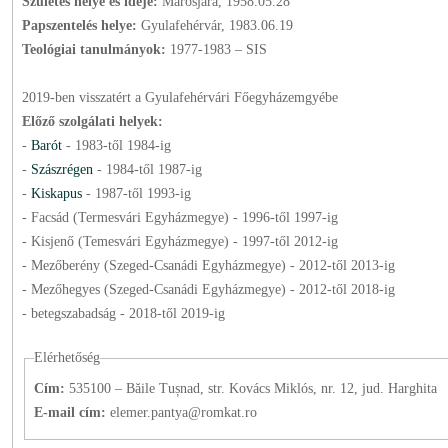
Születés helye és ideje:
Marosjára, 1958.05.28
Papszentelés helye:
Gyulafehérvár, 1983.06.19
Teológiai tanulmányok:
1977-1983 – SIS
2019-ben visszatért a Gyulafehérvári Főegyházemgyébe
Előző szolgálati helyek:
-
Barót
-
1983
-től
1984
-ig
-
Szászrégen
-
1984
-től
1987
-ig
-
Kiskapus
-
1987
-től
1993
-ig
- Facsád (Termesvári Egyházmegye) -
1996
-től
1997
-ig
- Kisjenő (Temesvári Egyházmegye) -
1997
-től
2012
-ig
- Mezőberény (Szeged-Csanádi Egyházmegye) -
2012
-től
2013
-ig
- Mezőhegyes (Szeged-Csanádi Egyházmegye) -
2012
-től
2018
-ig
- betegszabadság -
2018
-től
2019
-ig
Elérhetőség
Cím:
535100 – Băile Tușnad, str. Kovács Miklós, nr. 12, jud. Harghita
E-mail cím:
elemer.pantya@romkat.ro