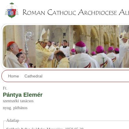
Jump to navigation
Home
Cathedral
Ft.
Pántya Elemér
szentszéki tanácsos
nyug. plébános
Adatlap