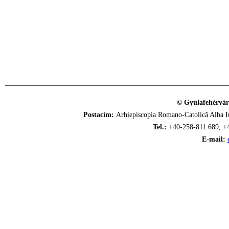
© Gyulafehérvár
Postacím:
Arhiepiscopia Romano-Catolică Alba Iu
Tel.:
+40-258-811.689, +
E-mail: