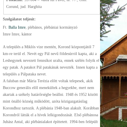
Corund, jud. Harghita
Szolgálatot teljesít:
Ft.
Balla Imre
, plébános
, plébániai kormányzó
Imre Imre, kántor
A település a Miklós vize mentén, Korond központjától 7
km-re terül el. Nevét egy Pál nevű földesúrról kapta, aki a
Leshegynek nevezett fennsíkot uralta, ennek szélén folyik el
egy patak. A patakot Pál patakának nevezték. Innen kapta a
település a Pálpataka nevet.
A faluban már Mária Terézia előtt voltak telepesek, akik
Buccow generális elől menekültek a hegyekbe, mert nem
akartak a székely határőrségbe beállni. 1948 és 1952 között
mint önálló község működött, azóta közigazgatásilag
Korondhoz tartozik. A plébánia 1948-ban alakult. Korábban
Korondról látták el a hívek lelkigondozását. Első plébánosa
Juhász Antal, aki plébánialakot építtetett. 1994-ben felépült