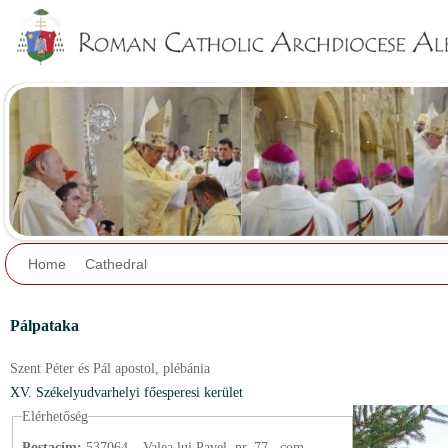
Jump to navigation
Home
Cathedral
Pálpataka
Szent Péter és Pál apostol,
plébánia
XV. Székelyudvarhelyi főesperesi kerület
Elérhetőség
Postacím:
537064 – Valea lui Pavel, nr. 77., com.