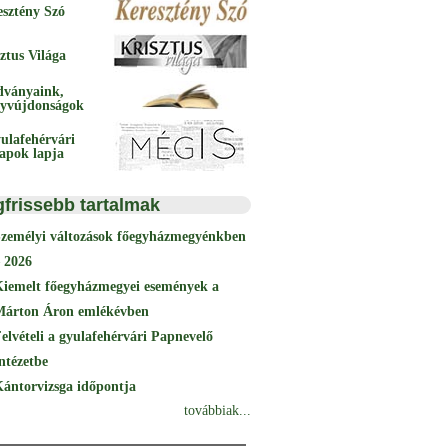
esztény Szó
ztus Világa
dványaink,
yvújdonságok
ulafehérvári
papok lapja
gfrissebb tartalmak
Személyi változások főegyházmegyénkben
 2026
Kiemelt főegyházmegyei események a
Márton Áron emlékévben
elvételi a gyulafehérvári Papnevelő
ntézetbe
ántorvizsga időpontja
továbbiak...