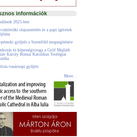
sznos információk
álások 2025-ben
csütörtöki olajszentelés és a papi ígéretek
jítása
pénteki gyűjtés a Szentföld megsegítésére
atkozás és képességvizsga a Gróf Majláth
táv Károly Római Katolikus Teológiai
eumba
tírás-vasárnapi gyűjtés
More...