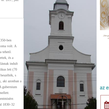
 1350-ben
loma volt. A
a tehető.
ttek, és a
lásnak indult
ikus lett (70
beszélték, s
k, aki azonban a
 A gubernium
mellett.
entmisére.
al 1830–32