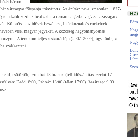
ítését három
hér vármegye főispánja irányította. Az építész neve ismeretlen. 1827-
Ha
egyre inkább kezdtek beolvadni a román tengerbe vegyes házasságaik
Bérm
elvét. Különösen az idősek beszélnek, imádkoznak és énekelnek
Nagy
k nevében visel magyar jegyeket. A közösség hagyományosnak
megú
 mozgott. A templom teljes restaurációja (2007–2009), úgy tűnik, a
Nagy
rba szökkenteni.
Beir
Gusz
Líc
Szen
 kedd, csütörtök, szombat 18 órakor. (téli időszámítás szerint 17
zsfalván: Kedd: 8:00, Péntek: 18:00 (télen 17:00). Vasárnap: 9:00
ise.