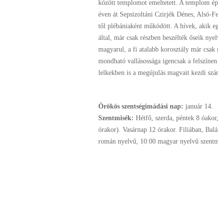
között templomot emeltetett. A templom ép
éven át Sepsizoltáni Czirjék Dénes, Alsó-Fe
től plébániaként működött. A hívek, akik 
által, már csak részben beszélték őseik ny
magyarul, a fi atalabb korosztály már csa
mondható vallásossága igencsak a felszínen
lelkekben is a megújulás magvait kezdi szá
Örökös szentségimádási nap:
január
14.
Szentmisék:
Hétfő, szerda, péntek 8 óakor,
órakor). Vasárnap 12 órakor. Filiában, Balá
román nyelvű, 10:00 magyar nyelvű szentm