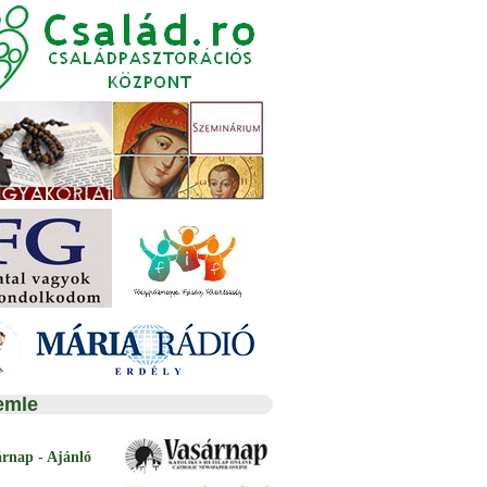
emle
árnap - Ajánló