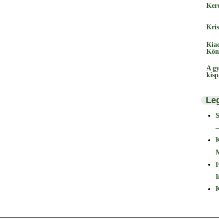
Ker
Kris
Kia
Kön
A gy
kis
Le
–
F
I
K