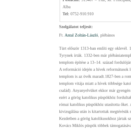
Alba
Tel:
0752-910.910
Szolgálatot teljesít:
Ft.
Antal Zoltán-László
, plébános
Türt először 1313-ban említi egy oklevél.
Tyrynek írták. 1332-ben már plébániatemp
templom építése a 13–14. század fordulójár
A reformáció idején a hívek reformátusok le
templom is az övék maradt.1827-ben a rom
templom vitája miatt a hívek többsége katol
család). Anyanyelvüket ekkor már gyengén 
ezért a görög katolikus püspökhöz fordulta
római katolikus püspökhöz utasította őket.
kivizsgálása után is kitartottak megtérésük 
Kezdetben a görög katolikusokhoz jártak sz
Kovács Miklós püspök többek támogatásáv