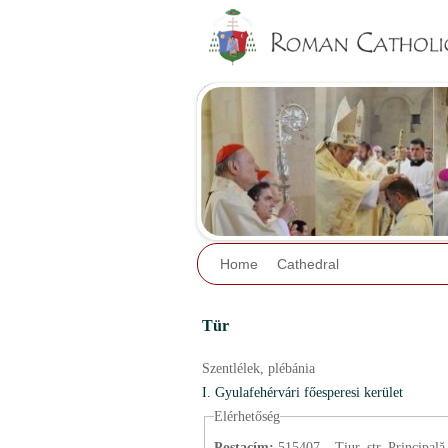
Home
Cathedral
Tür
Szentlélek,
plébánia
I. Gyulafehérvári főesperesi kerület
Elérhetőség
Postacím:
515407 – Tiur, str. Principală,