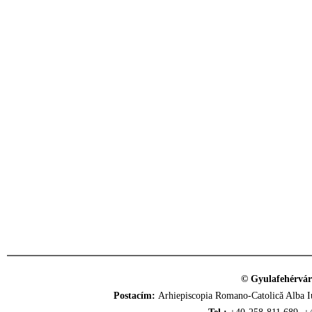
© Gyulafehérvár
Postacím:
Arhiepiscopia Romano-Catolică Alba Iu