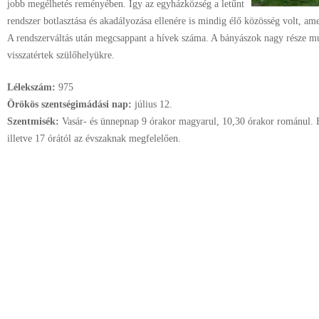
jobb megélhetés reményében. Így az egyházközség a letűnt
rendszer botlasztása és akadályozása ellenére is mindig élő közösség volt, am
A rendszerváltás után megcsappant a hívek száma. A bányászok nagy része mun
visszatértek szülőhelyükre.
Lélekszám:
975
Örökös szentségimádási nap:
július
12.
Szentmisék:
Vasár- és ünnepnap 9 órakor magyarul, 10,30 órakor románul. 
illetve 17 órától az évszaknak megfelelően.