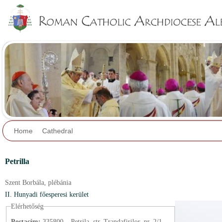
Jump to navigation
Home
Cathedral
Petrilla
Szent Borbála,
plébánia
II. Hunyadi főesperesi kerület
Elérhetőség
Postacím:
335800 – Petrila, str. Trandafirilor, nr. 2/1.,