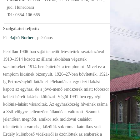
jud. Hunedoara
Tel:
0354-106.665
Szolgálatot teljesít:
Ft.
Bajkó Norbert
, plébános
Petrillán 1906-ban saját temetőt létesítettek ravatalozóval.
1910–1914 között az állami iskolában végeztek
szentmiséket. 1914-ben építették a templomot. Mivel ez a
templom kicsinek bizonyult, 1926–27-ben bővítették. 1921-
ig Petrozsényből látták el. Plébániának egy tiszti lakást
kapott az egyház, de a jövő-menő rendszerek miatt többször
kellett bérelt lakásba költözni. Végül 1991-ben egy régi
kolónia-lakást vásároltak. Az egyházközség híveinek száma
a Zsil-völgyre jellemzően állandóan változott. Számuk
jelentősen megnőtt, amikor sok moldovai családot
telepítettek a városba, közülük sok római katolikus volt.
Erdély különböző vidékeiről is özönlöttek az emberek a