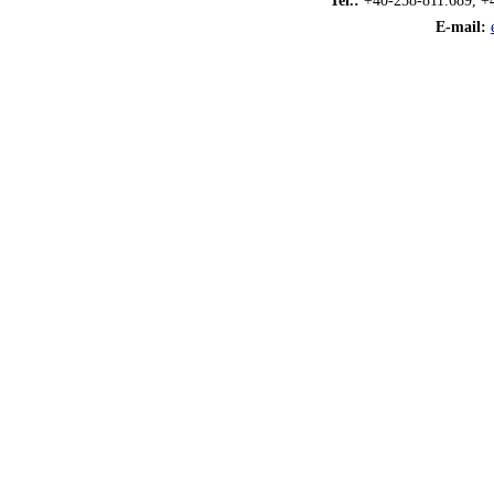
Tel.:
+40-258-811.689, +
E-mail: