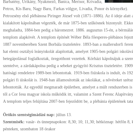
Barbatény, Urikány, Nyakmező, Banica, Merisor, Krivadia,
Petros, Kis Baru, Nagy Baru, Farkas völgye, Livadia, Ponor és környéke).
Petrozsény első plébánosa Piringer József volt (1871–1886). Az ő ideje alat
kialakított kápolnában végezték, de már 1875-ben szűkösnek bizonyult. Ekkor
meghaladta, 1884-ben pedig a háromezret. 1886. augusztus 15-én, a bérmálás
templom alapkövét. A templom építését Wéber Béla főesperes-plébános fejezte
1887 novemberében Szent Borbála tiszteletére. 1893-ban a mallersdorfi ferenc
hat elemi osztályú leányiskolát alapítottak, amelyet 1905-ben polgári iskolává 
betegápolással foglalkoztak, öregotthont vezettek. Kórházi kápolnájuk a szenv
szentelve, a zárdakápolna pedig a sebeket gyógyító Krisztus tiszteletére. 1909
hatósági rendeletre 1989-ben lebontottak. 1919-ben fiúiskola is indult, és 1
polgári fi úiskolát is. 1948-ban államosították az iskolákat, a nővéreket szétsz
lebontották. Az egyedül megmaradt épületben, amelyet a múlt rendszerben is 
től a Cor Iesu magyar iskola működik itt, valamint a Szent Ferenc Alapítván
A templom teljes felújítása 2007-ben fejeződött be, a plébánia épületének ta
Örökös szentségimádási nap:
július
13.
Szentmisék:
vasár- és ünnepnapokon: 8,30; 10; 11,30; hétköznap: hétfőn 8, 
pénteken, szombaton 18 órakor