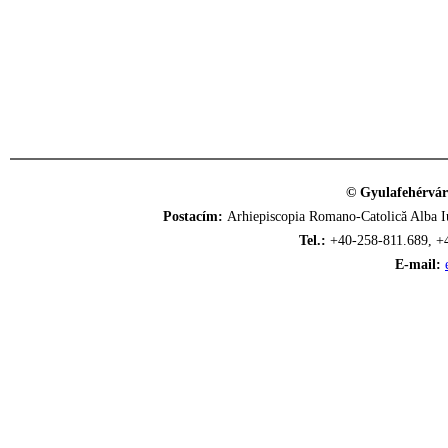
© Gyulafehérvár
Postacím:
Arhiepiscopia Romano-Catolică Alba Iu
Tel.:
+40-258-811.689, +
E-mail: