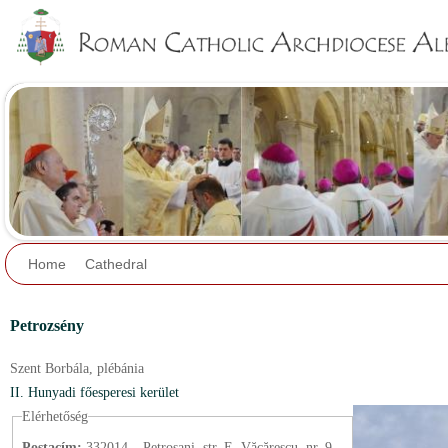
Jump to navigation
Home
Cathedral
Petrozsény
Szent Borbála,
plébánia
II. Hunyadi főesperesi kerület
Elérhetőség
Postacím:
332014 – Petroşani, str. E. Văcărescu, nr. 9.,