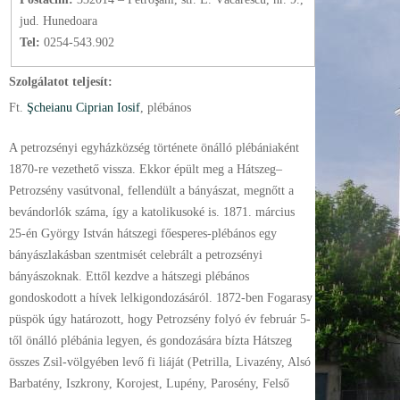
jud. Hunedoara
Tel:
0254-543.902
Szolgálatot teljesít:
Ft.
Şcheianu Ciprian Iosif
, plébános
A petrozsényi egyházközség története önálló plébániaként
1870-re vezethető vissza. Ekkor épült meg a Hátszeg–
Petrozsény vasútvonal, fellendült a bányászat, megnőtt a
bevándorlók száma, így a katolikusoké is. 1871. március
25-én György István hátszegi főesperes-plébános egy
bányászlakásban szentmisét celebrált a petrozsényi
bányászoknak. Ettől kezdve a hátszegi plébános
gondoskodott a hívek lelkigondozásáról. 1872-ben Fogarasy
püspök úgy határozott, hogy Petrozsény folyó év február 5-
től önálló plébánia legyen, és gondozására bízta Hátszeg
összes Zsil-völgyében levő fi liáját (Petrilla, Livazény, Alsó
Barbatény, Iszkrony, Korojest, Lupény, Parosény, Felső