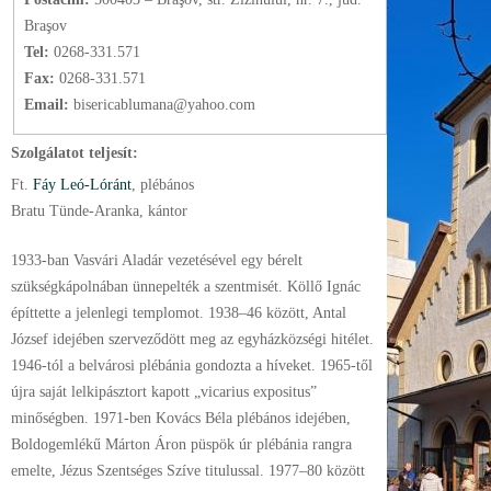
Braşov
Tel:
0268-331.571
Fax:
0268-331.571
Email:
bisericablumana@yahoo.com
Szolgálatot teljesít:
Ft.
Fáy Leó-Lóránt
, plébános
Bratu Tünde-Aranka, kántor
1933-ban Vasvári Aladár vezetésével egy bérelt
szükségkápolnában ünnepelték a szentmisét. Köllő Ignác
építtette a jelenlegi templomot. 1938–46 között, Antal
József idejében szerveződött meg az egyházközségi hitélet.
1946-tól a belvárosi plébánia gondozta a híveket. 1965-től
újra saját lelkipásztort kapott „vicarius expositus”
minőségben. 1971-ben Kovács Béla plébános idejében,
Boldogemlékű Márton Áron püspök úr plébánia rangra
emelte, Jézus Szentséges Szíve titulussal. 1977–80 között