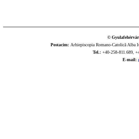
© Gyulafehérvár
Postacím:
Arhiepiscopia Romano-Catolică Alba Iu
Tel.:
+40-258-811.689, +
E-mail: