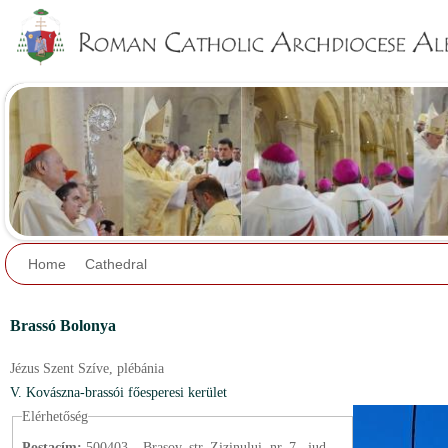
Jump to navigation
Home
Cathedral
Brassó Bolonya
Jézus Szent Szíve,
plébánia
V. Kovászna-brassói főesperesi kerület
Elérhetőség
Postacím:
500403 – Braşov, str. Zizinului, nr. 7., jud.