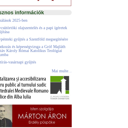
sznos információk
álások 2025-ben
csütörtöki olajszentelés és a papi ígéretek
jítása
pénteki gyűjtés a Szentföld megsegítésére
atkozás és képességvizsga a Gróf Majláth
táv Károly Római Katolikus Teológiai
eumba
tírás-vasárnapi gyűjtés
Mai multe...