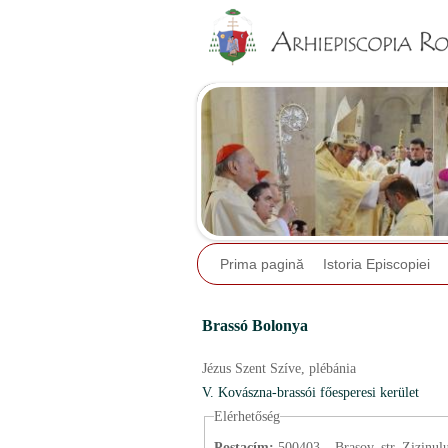
Prima pagină
Istoria Episcopiei
Brassó Bolonya
Jézus Szent Szíve,
plébánia
V. Kovászna-brassói főesperesi kerület
Elérhetőség
Postacím:
500403 – Braşov, str. Zizinului