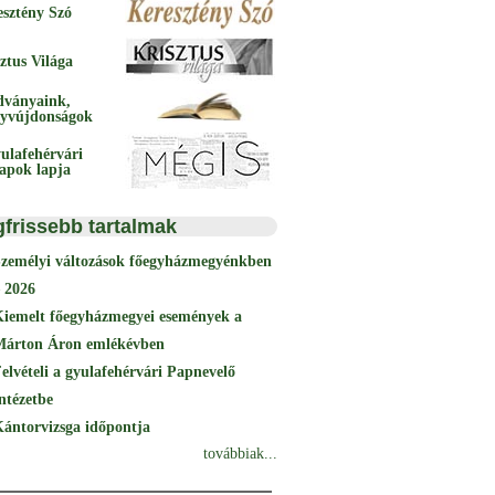
esztény Szó
ztus Világa
dványaink,
yvújdonságok
ulafehérvári
papok lapja
gfrissebb tartalmak
Személyi változások főegyházmegyénkben
 2026
Kiemelt főegyházmegyei események a
Márton Áron emlékévben
elvételi a gyulafehérvári Papnevelő
ntézetbe
ántorvizsga időpontja
továbbiak...