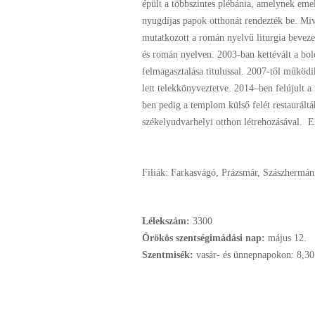
épült a többszintes plébánia, amelynek emel
nyugdíjas papok otthonát rendezték be. Mi
mutatkozott a román nyelvű liturgia beveze
és román nyelven. 2003-ban kettévált a bolo
felmagasztalása titulussal. 2007-től működ
lett telekkönyveztetve. 2014–ben felújult a
ben pedig a templom külső felét restaurálták
székelyudvarhelyi otthon létrehozásával. E
Filiák: Farkasvágó, Prázsmár, Szászhermán
Lélekszám:
3300
Örökös szentségimádási nap:
május
12.
Szentmisék:
vasár- és ünnepnapokon: 8,30;