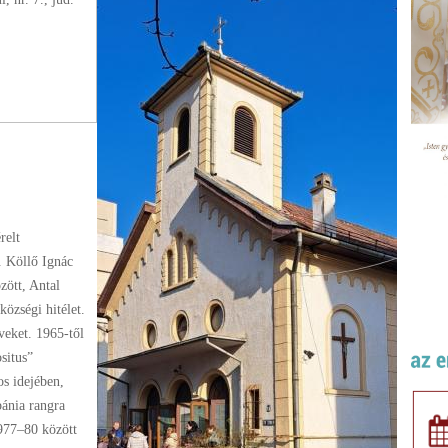
relt
. Köllő Ignác
zött, Antal
özségi hitélet.
veket. 1965-től
ositus”
s idejében,
ánia rangra
1977–80 között