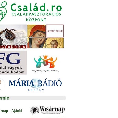
emle
árnap - Ajánló