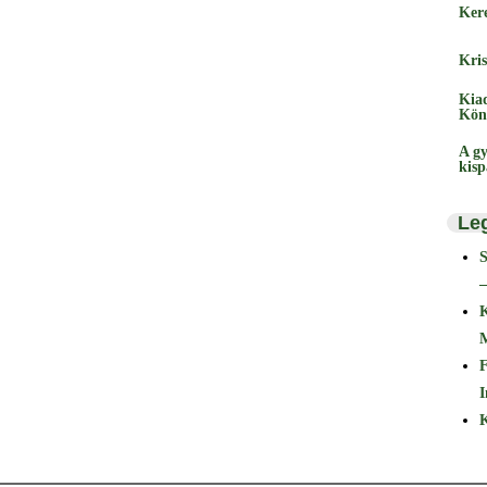
Ker
Kris
Kia
Kön
A gy
kis
Le
–
F
I
K