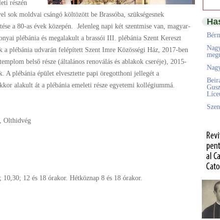
eti részén
vel sok moldvai csángó költözött be Brassóba, szükségesnek
Ha
tése a 80-as évek közepén. Jelenleg napi két szentmise van, magyar-
Bérm
nyai plébánia és megalakult a brassói III. plébánia Szent Kereszt
Nagy
ik a plébánia udvarán felépített Szent Imre Közösségi Ház, 2017-ben
megú
 templom belső része (általános renoválás és ablakok cseréje), 2015-
Nagy
. A plébánia épület elvesztette papi öregotthoni jellegét a
Beir
kkor alakult át a plébánia emeleti része egyetemi kollégiummá.
Gusz
Líc
Szen
, Olthidvég
 10,30; 12 és 18 órakor. Hétköznap 8 és 18 órakor.