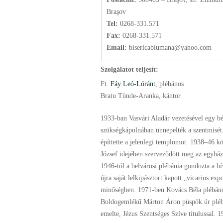
Braşov
Tel:
0268-331.571
Fax:
0268-331.571
Email:
bisericablumana@yahoo.com
Szolgálatot teljesít:
Ft.
Fáy Leó-Lóránt
, plébános
Bratu Tünde-Aranka, kántor
1933-ban Vasvári Aladár vezetésével egy bé
szükségkápolnában ünnepelték a szentmisét
építtette a jelenlegi templomot. 1938–46 kö
József idejében szerveződött meg az egyházk
1946-tól a belvárosi plébánia gondozta a hí
újra saját lelkipásztort kapott „vicarius exp
minőségben. 1971-ben Kovács Béla plébáno
Boldogemlékű Márton Áron püspök úr pléb
emelte, Jézus Szentséges Szíve titulussal. 