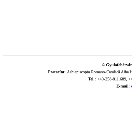
© Gyulafehérvár
Postacím:
Arhiepiscopia Romano-Catolică Alba Iu
Tel.:
+40-258-811.689, +
E-mail: