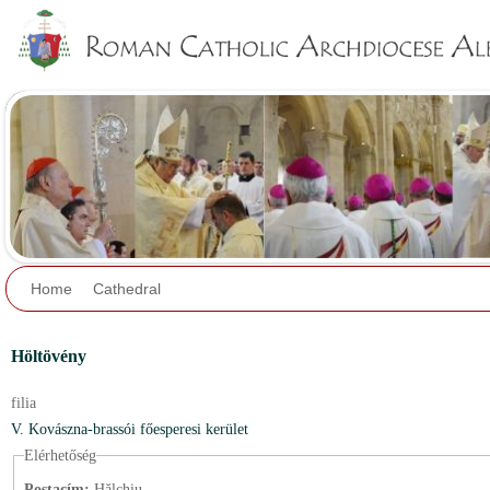
Jump to navigation
Home
Cathedral
Höltövény
filia
V. Kovászna-brassói főesperesi kerület
Elérhetőség
Postacím:
Hălchiu