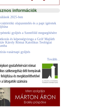
sznos információk
álások 2025-ben
csütörtöki olajszentelés és a papi ígéretek
jítása
pénteki gyűjtés a Szentföld megsegítésére
atkozás és képességvizsga a Gróf Majláth
táv Károly Római Katolikus Teológiai
eumba
tírás-vasárnapi gyűjtés
Tovább...