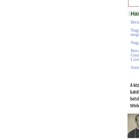
Ha
Bérm
Nagy
megú
Nagy
Beir
Gusz
Líc
Szen