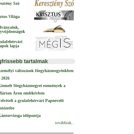
esztény Szó
ztus Világa
dványaink,
yvújdonságok
ulafehérvári
papok lapja
gfrissebb tartalmak
Személyi változások főegyházmegyénkben
 2026
Kiemelt főegyházmegyei események a
Márton Áron emlékévben
elvételi a gyulafehérvári Papnevelő
ntézetbe
ántorvizsga időpontja
továbbiak...