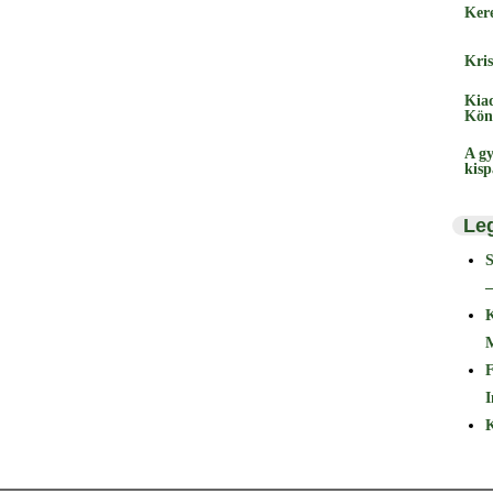
Ker
Kris
Kia
Kön
A gy
kis
Le
–
F
I
K