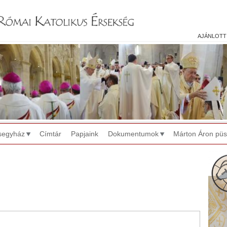
Jump to navigation
ajánlott
segyház
Címtár
Papjaink
Dokumentumok
Márton Áron pü