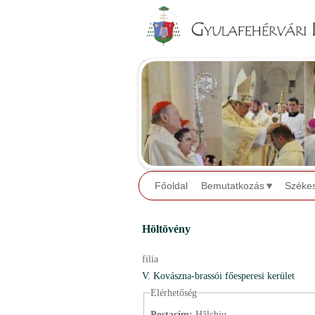
Főoldal
Bemutatkozás
Széke
Höltövény
filia
V. Kovászna-brassói főesperesi kerület
Elérhetőség
Postacím:
Hălchiu