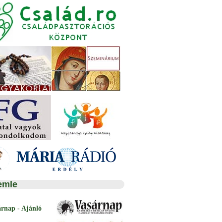
emle
árnap - Ajánló