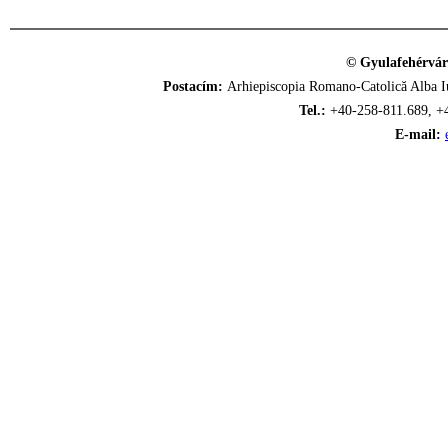
© Gyulafehérvár
Postacím:
Arhiepiscopia Romano-Catolică Alba Iu
Tel.:
+40-258-811.689, +
E-mail: