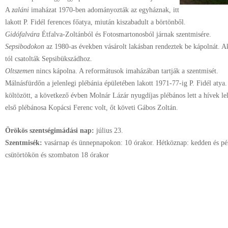
A
zaláni
imaházat 1970-ben adományozták az egyháznak, itt
lakott P. Fidél ferences főatya, miután kiszabadult a börtönből.
Gidófalvára
Étfalva-Zoltánból és Fotosmartonosból járnak szentmisére.
Sepsibodokon
az 1980-as években vásárolt lakásban rendeztek be kápolnát. Ak
tól csatolták Sepsibükszádhoz.
Oltszemen
nincs kápolna. A reformátusok imaházában tartják a szentmisét.
Málnásfürdőn a jelenlegi plébánia épületében lakott 1971-77-ig P. Fidél atya
költözött, a következő évben Molnár Lázár nyugdíjas plébános lett a hívek le
első plébánosa Kopácsi Ferenc volt, őt követi Gábos Zoltán.
Örökös szentségimádási nap:
július
23.
Szentmisék:
vasárnap és ünnepnapokon: 10 órakor. Hétköznap: kedden és pén
csütörtökön és szombaton 18 órakor