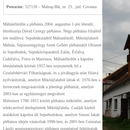
Postacím:
527118 – Malnaş-Băi, nr. 23., jud. Covasna
Málnásfürdőn a plébánia 2004. augusztus 1-jén létesült,
létrehozója Dávid György plébános. Négy plébánia filiáiból
lett önállóvá: Sepsibükszádtól Málnásfürdő, Mikóújfalutól
Málnás, Sepsiszentgyörgy Szent Gellért plébániától Oltszem
és Sepsibodok, Sepsikőröspataktól Zalán, Étfalva,
Gidófalva, Fotos és Martonos. Málnásfürdőn a kápolna
létesítésének kérését 1957-ben terjesztették fel a
Gyulafehérvári Főhatóságnak, és a jóváhagyás után filiává
nyilvánították, amelyet Mikóújfaluból láttak el. 1970-ben a
ferencesek megvásárolták a jelenlegi plébániát, amelyet
2003-ban az egyházmegye megváltott.
Málnáson
1790–1815 között plébánia működött, amelyet
telekcserével áttelepítettek Mikóújfaluba. Családi házból
átalakított kápolna áll Sepsibodokon, amelyet Simon Jakab
plébános idején vásároltak 1990-ben, és 2001-ben Csintalan
László sepsiszentgyörgyi plébános vezetésével felújítottak.