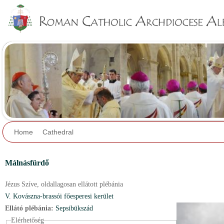
Jump to navigation
Home
Cathedral
Málnásfürdő
Jézus Szíve,
oldallagosan ellátott plébánia
V. Kovászna-brassói főesperesi kerület
Ellátó plébánia:
Sepsibükszád
Elérhetőség