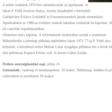
A
zaláni
imaházat 1970-ben adományozták az egyháznak, itt
lakott P. Fidél ferences főatya, miután kiszabadult a börtönből.
Gidófalvára
Étfalva-Zoltánból és Fotosmartonosból járnak szentmisére.
Sepsibodokon
az 1980-as években vásárolt lakásban rendeztek be kápolnát. Ak
tól csatolták Sepsibükszádhoz.
Oltszemen
nincs kápolna. A reformátusok imaházában tartják a szentmisét.
Málnásfürdőn a jelenlegi plébánia épületében lakott 1971-77-ig P. Fidél atya
költözött, a következő évben Molnár Lázár nyugdíjas plébános lett a hívek le
első plébánosa Kopácsi Ferenc volt, őt követi Gábos Zoltán.
Örökös szentségimádási nap:
július
23.
Szentmisék:
vasárnap és ünnepnapokon: 10 órakor. Hétköznap: kedden és pén
csütörtökön és szombaton 18 órakor