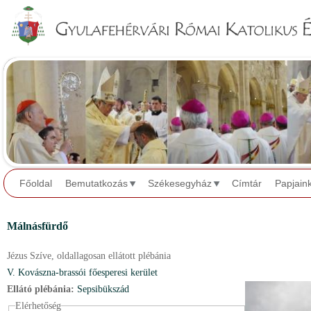
Jump to navigation
Főoldal
Bemutatkozás
Székesegyház
Címtár
Papjain
Málnásfürdő
Jézus Szíve,
oldallagosan ellátott plébánia
V. Kovászna-brassói főesperesi kerület
Ellátó plébánia:
Sepsibükszád
Elérhetőség