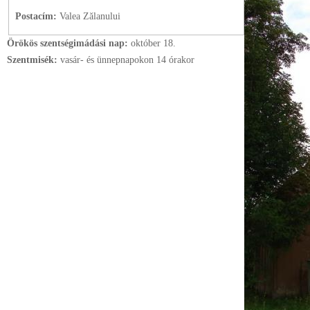
Postacím:
Valea Zălanului
Örökös szentségimádási nap:
október
18.
Szentmisék:
vasár- és ünnepnapokon 14 órakor