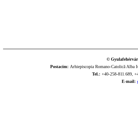
© Gyulafehérvár
Postacím:
Arhiepiscopia Romano-Catolică Alba Iu
Tel.:
+40-258-811.689, +
E-mail: