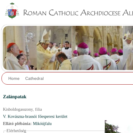
Jump to navigation
Home
Cathedral
Zalánpatak
Kisboldogasszony,
filia
V. Kovászna-brassói főesperesi kerület
Ellátó plébánia:
Mikóújfalu
Elérhetőség