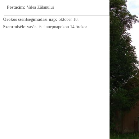
Postacím:
Valea Zălanului
Örökös szentségimádási nap:
október
18.
Szentmisék:
vasár- és ünnepnapokon 14 órakor