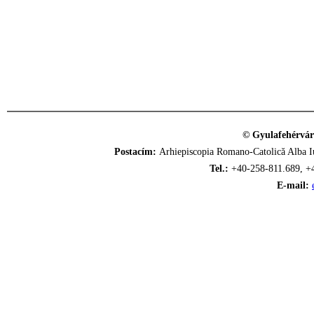
© Gyulafehérvár
Postacím:
Arhiepiscopia Romano-Catolică Alba Iu
Tel.:
+40-258-811.689, +
E-mail: