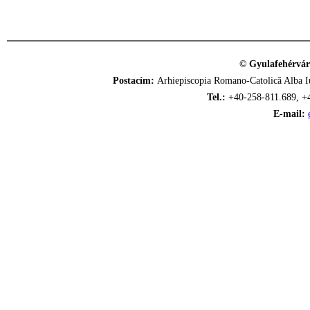
© Gyulafehérvár
Postacím:
Arhiepiscopia Romano-Catolică Alba Iu
Tel.:
+40-258-811.689, +
E-mail: