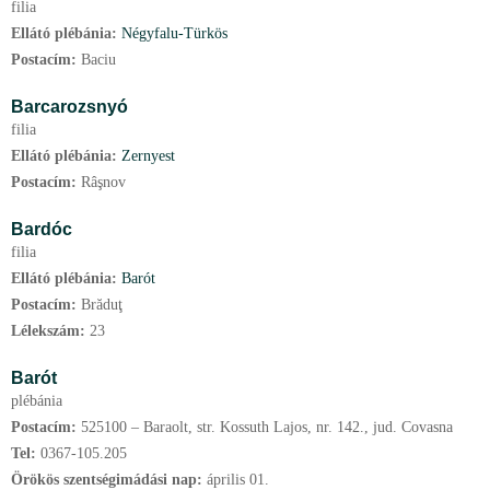
filia
Ellátó plébánia:
Négyfalu-Türkös
Postacím:
Baciu
Barcarozsnyó
filia
Ellátó plébánia:
Zernyest
Postacím:
Râşnov
Bardóc
filia
Ellátó plébánia:
Barót
Postacím:
Brăduţ
Lélekszám:
23
Barót
plébánia
Postacím:
525100 – Baraolt, str. Kossuth Lajos, nr. 142., jud. Covasna
Tel:
0367-105.205
Örökös szentségimádási nap:
április
01.