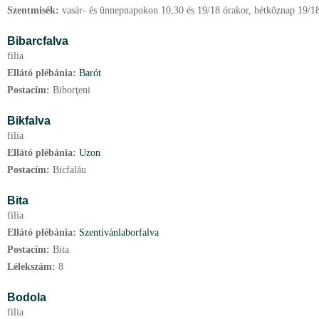
Szentmisék:
vasár- és ünnepnapokon 10,30 és 19/18 órakor, hétköznap 19/18
Bibarcfalva
filia
Ellátó plébánia:
Barót
Postacím:
Biborţeni
Bikfalva
filia
Ellátó plébánia:
Uzon
Postacím:
Bicfalău
Bita
filia
Ellátó plébánia:
Szentivánlaborfalva
Postacím:
Bita
Lélekszám:
8
Bodola
filia