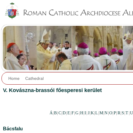
Jump to navigation
Home
Cathedral
V. Kovászna-brassói főesperesi kerület
Á
|
B
|
C
|
D
|
E
|
F
|
G
|
H
|
I
|
J
|
K
|
L
|
M
|
N
|
O
|
P
|
R
|
S
|
T
|
U
Bácsfalu