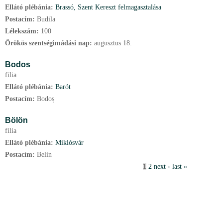
Ellátó plébánia:
Brassó, Szent Kereszt felmagasztalása
Postacím:
Budila
Lélekszám:
100
Örökös szentségimádási nap:
augusztus
18.
Bodos
filia
Ellátó plébánia:
Barót
Postacím:
Bodoș
Bölön
filia
Ellátó plébánia:
Miklósvár
Postacím:
Belin
P
1
2
next ›
last »
a
g
e
s