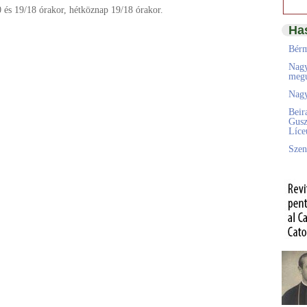
 és 19/18 órakor, hétköznap 19/18 órakor.
Ha
Bérm
Nagy
megú
Nagy
Beir
Gusz
Líc
Szen