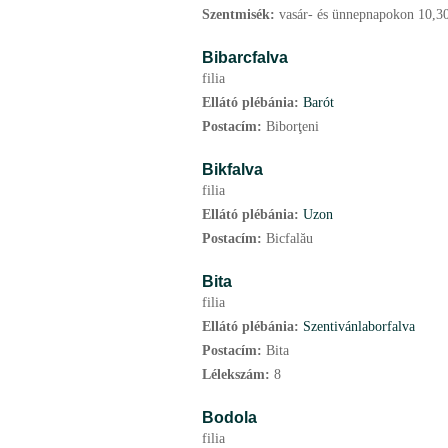
Szentmisék:
vasár- és ünnepnapokon 10,30
Bibarcfalva
filia
Ellátó plébánia:
Barót
Postacím:
Biborţeni
Bikfalva
filia
Ellátó plébánia:
Uzon
Postacím:
Bicfalău
Bita
filia
Ellátó plébánia:
Szentivánlaborfalva
Postacím:
Bita
Lélekszám:
8
Bodola
filia