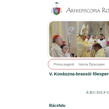
Prima pagină
Istoria Episcopiei
V. Kovászna-brassói főespere
Á
|
B
|
C
|
D
|
E
|
F
|
Bácsfalu