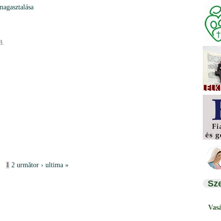
magasztalása
8.
1
2
următor ›
ultima »
Sz
Vas