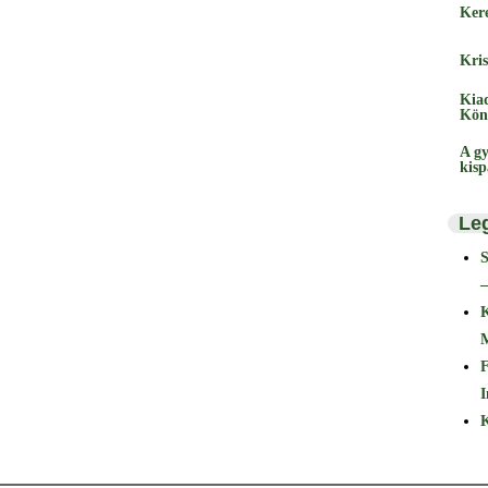
Ker
Kris
Kia
Kön
A gy
kis
Le
–
F
I
K