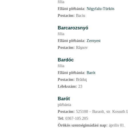
filia
Ellátó plébánia:
Négyfalu-Türkös
Postacím:
Baciu
Barcarozsnyó
filia
Ellátó plébánia:
Zernyest
Postacím:
Râşnov
Bardóc
filia
Ellátó plébánia:
Barót
Postacím:
Brăduţ
Lélekszám:
23
Barót
plébánia
Postacím:
525100 – Baraolt, str. Kossuth L
Tel:
0367-105.205
Örökös szentségimádási nap:
április
01.