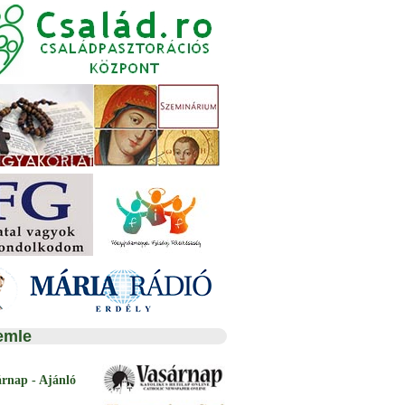
emle
árnap - Ajánló