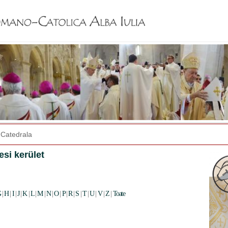
Jump to navigation
Catedrala
si kerület
G
|
H
|
I
|
J
|
K
|
L
|
M
|
N
|
O
|
P
|
R
|
S
|
T
|
U
|
V
|
Z
|
Toate