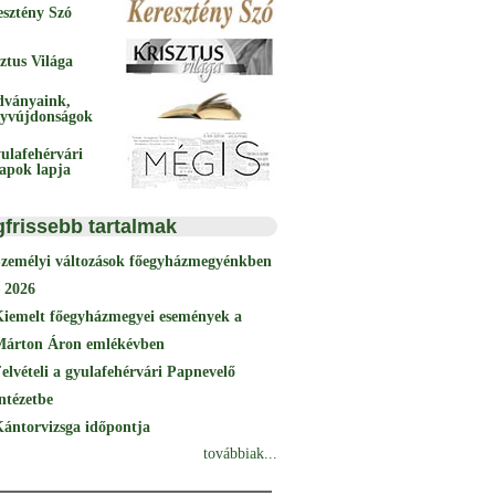
esztény Szó
ztus Világa
dványaink,
yvújdonságok
ulafehérvári
papok lapja
gfrissebb tartalmak
Személyi változások főegyházmegyénkben
 2026
Kiemelt főegyházmegyei események a
Márton Áron emlékévben
elvételi a gyulafehérvári Papnevelő
ntézetbe
ántorvizsga időpontja
továbbiak...