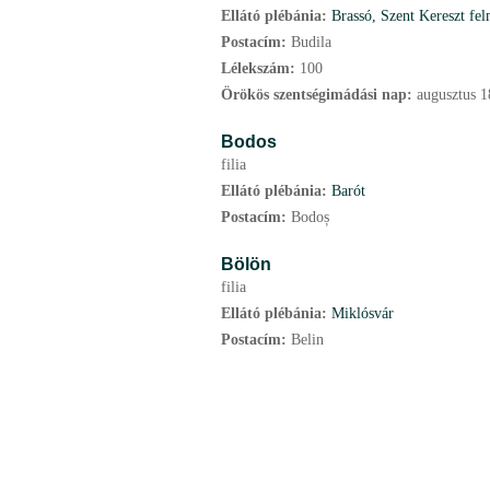
Ellátó plébánia:
Brassó, Szent Kereszt fel
Postacím:
Budila
Lélekszám:
100
Örökös szentségimádási nap:
augusztus
1
Bodos
filia
Ellátó plébánia:
Barót
Postacím:
Bodoș
Bölön
filia
Ellátó plébánia:
Miklósvár
Postacím:
Belin
P
a
g
i
n
i