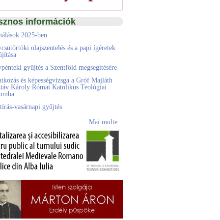
sznos információk
álások 2025-ben
csütörtöki olajszentelés és a papi ígéretek
jítása
pénteki gyűjtés a Szentföld megsegítésére
atkozás és képességvizsga a Gróf Majláth
táv Károly Római Katolikus Teológiai
eumba
tírás-vasárnapi gyűjtés
Mai multe...