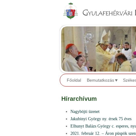
Főoldal
Bemutatkozás
Széke
Hírarchívum
Nagyböjti üzenet
Jakubinyi György ny. érsek 75 éves
Elhunyt Balázs György c. esperes, ny
2021. február 12. – Áron püspök szen