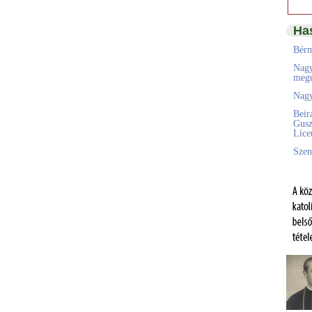
Ha
Bérm
Nagy
megú
Nagy
Beir
Gusz
Líc
Szen