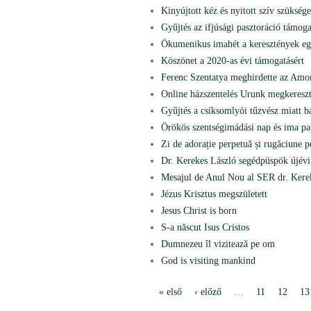
Kinyújtott kéz és nyitott szív szükséges
Gyűjtés az ifjúsági pasztoráció támoga
Ökumenikus imahét a keresztények eg
Köszönet a 2020-as évi támogatásért
Ferenc Szentatya meghirdette az Amori
Online házszentelés Urunk megkeresz
Gyűjtés a csíksomlyói tűzvész miatt b
Örökös szentségimádási nap és ima p
Zi de adorație perpetuă și rugăciune p
Dr. Kerekes László segédpüspök újévi
Mesajul de Anul Nou al SER dr. Kereke
Jézus Krisztus megszületett
Jesus Christ is born
S-a născut Isus Cristos
Dumnezeu îl vizitează pe om
God is visiting mankind
« első
‹ előző
…
11
12
13
O