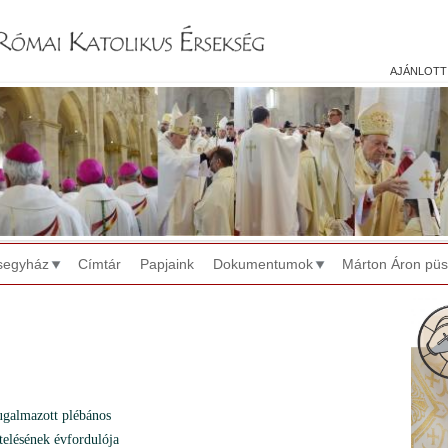
Jump to navigation
ajánlott
segyház
Címtár
Papjaink
Dokumentumok
Márton Áron pü
ugalmazott plébános
telésének évfordulója