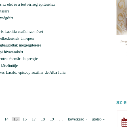
 az élet és a testvériség építéséhez
tására
ységéért
s Laetitia család szentévet
telkedésének ünnepén
ajbajutottak megsegítésére
api hivatásokért
entru chemări la preoție
 köszöntője
s László, episcop auxiliar de Alba Iulia
14
15
16
17
18
19
…
következő ›
utolsó »