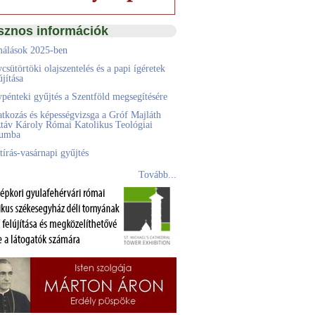
sznos információk
álások 2025-ben
csütörtöki olajszentelés és a papi ígéretek
jítása
pénteki gyűjtés a Szentföld megsegítésére
atkozás és képességvizsga a Gróf Majláth
táv Károly Római Katolikus Teológiai
eumba
tírás-vasárnapi gyűjtés
Tovább...