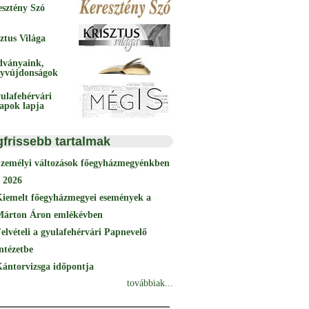
esztény Szó
ztus Világa
dványaink,
yvújdonságok
ulafehérvári
papok lapja
gfrissebb tartalmak
Személyi változások főegyházmegyénkben
 2026
Kiemelt főegyházmegyei események a
Márton Áron emlékévben
elvételi a gyulafehérvári Papnevelő
ntézetbe
ántorvizsga időpontja
továbbiak...