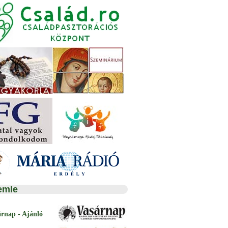
emle
árnap - Ajánló