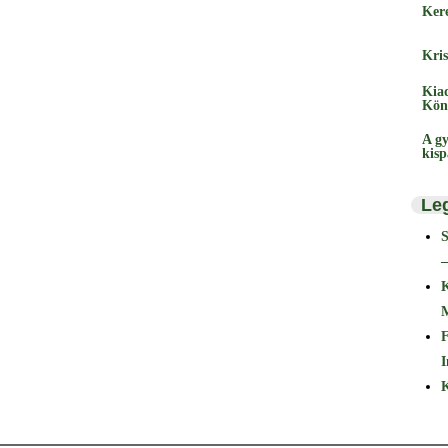
Ker
Kris
Kia
Kön
A gy
kis
Le
–
F
I
K