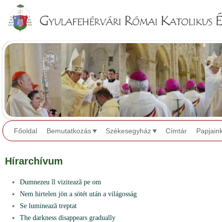
Jump to navigation
Főoldal
Bemutatkozás
Székesegyház
Címtár
Papjain
Hírarchívum
Dumnezeu îl vizitează pe om
Nem hirtelen jön a sötét után a világosság
Se luminează treptat
The darkness disappears gradually