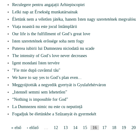
Reculegere pentru angajații Arhiepiscopiei
Lelki nap az Érsekség munkatársainak
Életünk nem a véletlen játéka, hanem Isten nagy szeretetének megvalósu
Viața noastră nu este jocul întâmplării
Our life is the fulfillment of God’s great love
Isten szeretetének erőssége soha nem fogy
Puterea iubirii lui Dumnezeu niciodată nu scade
The intensity of God’s love never decreases
Igent mondani Isten tervére
"Fie mie după cuvântul tău"
We have to say yes to God’s plan even...
Meggyújtották a negyedik gyertyát is Gyulafehérváron
„Istennél semmi sem lehetetlen”
“Nothing is impossible for God”
La Dumnezeu nimic nu este cu neputință
Fogadjuk be életünkbe a Szűzanyát és gyermekét
« első
‹ előző
…
12
13
14
15
16
17
18
19
20
O