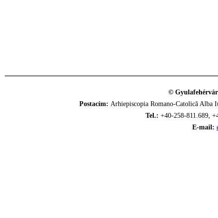
© Gyulafehérvár
Postacím:
Arhiepiscopia Romano-Catolică Alba Iu
Tel.:
+40-258-811.689, +
E-mail: