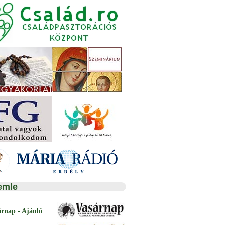
emle
árnap - Ajánló