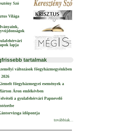
esztény Szó
ztus Világa
dványaink,
yvújdonságok
ulafehérvári
papok lapja
gfrissebb tartalmak
Személyi változások főegyházmegyénkben
 2026
Kiemelt főegyházmegyei események a
Márton Áron emlékévben
elvételi a gyulafehérvári Papnevelő
ntézetbe
ántorvizsga időpontja
továbbiak...