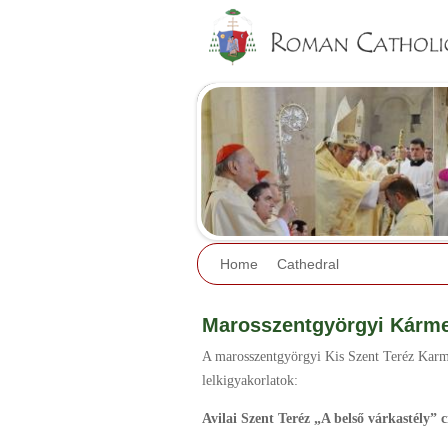
Home
Cathedral
Marosszentgyörgyi Kármel
A marosszentgyörgyi Kis Szent Teréz Karm
lelkigyakorlatok:
Avilai Szent Teréz „A belső várkastély”