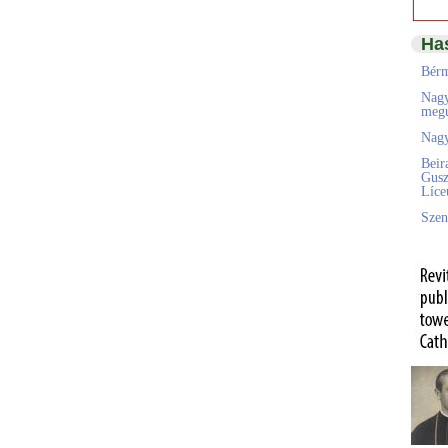
Ha
Bérm
Nagy
megú
Nagy
Beir
Gusz
Líc
Szen