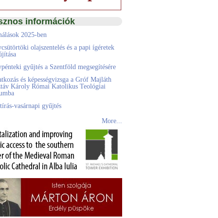
sznos információk
álások 2025-ben
csütörtöki olajszentelés és a papi ígéretek
jítása
pénteki gyűjtés a Szentföld megsegítésére
atkozás és képességvizsga a Gróf Majláth
táv Károly Római Katolikus Teológiai
eumba
tírás-vasárnapi gyűjtés
More...