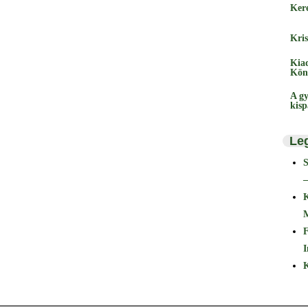
Ker
Kris
Kia
Kön
A gy
kis
Le
–
F
I
K