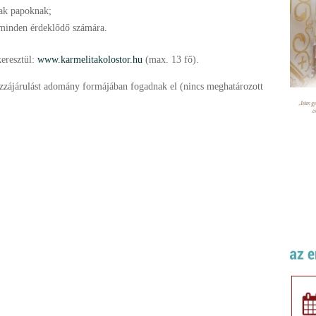
sak papoknak;
) minden érdeklődő számára.
keresztül:
www.karmelitakolostor.hu
(max. 13 fő).
 Hozzájárulást adomány formájában fogadnak el (nincs meghatározott