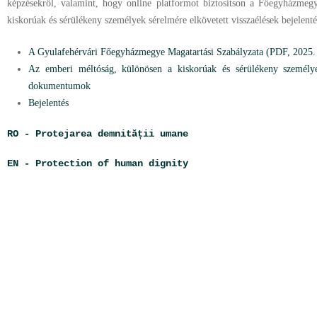
képzésekről, valamint, hogy online platformot biztosítson a Főegyházmegy
kiskorúak és sérülékeny személyek sérelmére elkövetett visszaélések bejelenté
A Gyulafehérvári Főegyházmegye Magatartási Szabályzata (PDF, 2025. 
Az emberi méltóság, különösen a kiskorúak és sérülékeny személy
dokumentumok
Bejelentés
RO - Protejarea demnității umane
EN - Protection of human dignity