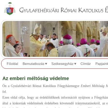
Jump to navigation
Főoldal
Bemutatkozás
Székesegyház
Címtár
Papjain
Az emberi méltóság védelme
Ön a Gyulafehérvári Római Katolikus Főegyházmegye
Emberi Méltóság M
fel.
Ezen oldal célja, hogy az érdeklődőknek információt nyújtson a Főegyházm
által a kiskorúak védelmének érdekében követendő iránymutatásokról, az eg