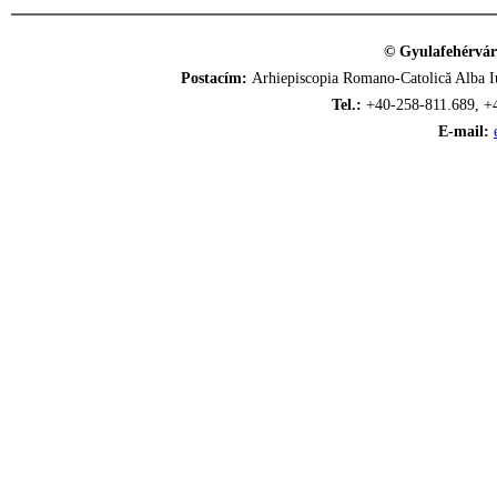
© Gyulafehérvár
Postacím:
Arhiepiscopia Romano-Catolică Alba Iu
Tel.:
+40-258-811.689, +
E-mail: