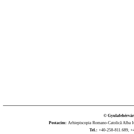
© Gyulafehérvár
Postacím:
Arhiepiscopia Romano-Catolică Alba Iu
Tel.:
+40-258-811.689, +