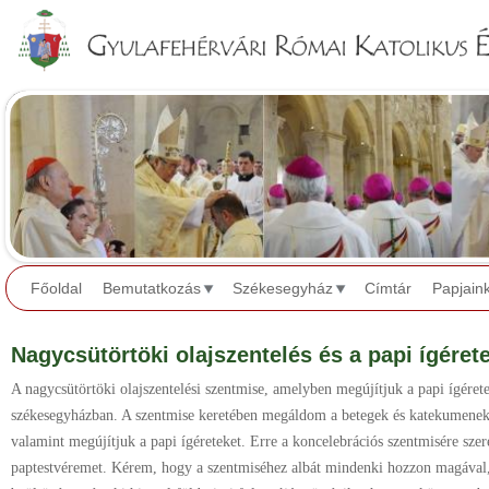
Jump to navigation
Főoldal
Bemutatkozás
Székesegyház
Címtár
Papjain
Nagycsütörtöki olajszentelés és a papi ígéret
A nagycsütörtöki olajszentelési szentmise, amelyben megújítjuk a papi ígéret
székesegyházban. A szentmise keretében megáldom a betegek és katekumenek 
valamint megújítjuk a papi ígéreteket. Erre a koncelebrációs szentmisére sz
paptestvéremet. Kérem, hogy a szentmiséhez albát mindenki hozzon magával, s