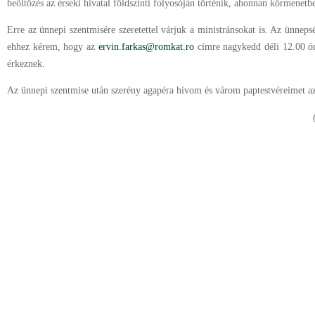
beöltözés az érseki hivatal földszinti folyosóján történik, ahonnan körmenet
Erre az ünnepi szentmisére szeretettel várjuk a ministránsokat is. Az ünnep
ehhez kérem, hogy az
ervin.farkas@romkat.ro
címre nagykedd déli 12.00 ó
érkeznek.
Az ünnepi szentmise után szerény agapéra hívom és várom paptestvéreimet az