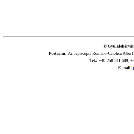
© Gyulafehérvár
Postacím:
Arhiepiscopia Romano-Catolică Alba Iu
Tel.:
+40-258-811.689, +
E-mail: