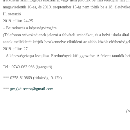
iratkoztak számítógépes elosztásra, vagy nem jutottak be más teológiai líceum
magaviseletük 10-es, és 2019. szeptember 15-ig nem töltik be a 18. életévüke
II. szesszió
2019. július 24-25.
– Beiratkozás a képességvizsgára.
(Telefonon szíveskedjenek jelezni a felvételi szándékot, és a helyi iskola által
annak mellékletét kérjük beszkennelve elküldeni az alább közölt elérhetőségek
2019. július 27.
– A képességvizsga lezajlása. Eredmények kifüggesztése. A felvett tanulók beí
Tel.: 0740-062.966 (igazgató)
*** 0258-819869 (titkárság: 9-12h)
***
gmgkdirector@gmail.com
(r