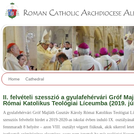
Jump to navigation
Home
Cathedral
II. felvételi szesszió a gyulafehérvári Gróf M
Római Katolikus Teológiai Líceumba (2019. júl
A gyulafehérvári Gróf Majláth Gusztáv Károly Római Katolikus Teológiai L
szessziós felvételit hirdet a 2019-2020-as iskolai évben induló IX. osztályának
fennmaradt 8 helyére – azon VIII. osztályt végzett fiúknak, akik sikerrel let