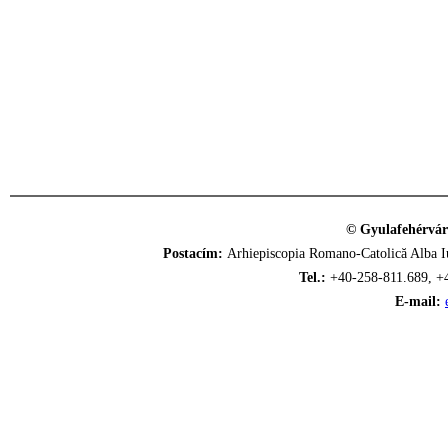
© Gyulafehérvár
Postacím:
Arhiepiscopia Romano-Catolică Alba Iu
Tel.:
+40-258-811.689, +
E-mail: