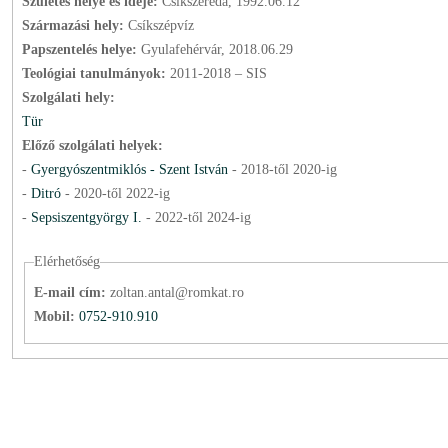
Születés helye és ideje:
Csíkszereda, 1992.06.12
Származási hely:
Csíkszépvíz
Papszentelés helye:
Gyulafehérvár, 2018.06.29
Teológiai tanulmányok:
2011-2018 – SIS
Szolgálati hely:
Tür
Előző szolgálati helyek:
-
Gyergyószentmiklós - Szent István
-
2018
-től
2020
-ig
-
Ditró
-
2020
-től
2022
-ig
-
Sepsiszentgyörgy I.
-
2022
-től
2024
-ig
Elérhetőség
E-mail cím:
zoltan.antal@romkat.ro
Mobil:
0752-910.910