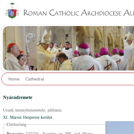
Jump to navigation
Home
Cathedral
Nyárádremete
Urunk mennybemenetele,
plébánia
XI. Marosi főesperesi kerület
Elérhetőség
Postacím:
547210 – Eremitu, nr. 298., jud. Mureș