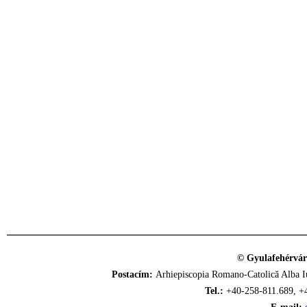
© Gyulafehérvár
Postacím:
Arhiepiscopia Romano-Catolică Alba Iu
Tel.:
+40-258-811.689, +