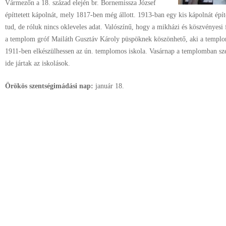
Vármezőn a 18. század elején br. Bornemissza József
építtetett kápolnát, mely 1817-ben még állott. 1913-ban egy kis kápolnát épí
tud, de róluk nincs okleveles adat. Valószínű, hogy a mikházi és köszvényes
a templom gróf Mailáth Gusztáv Károly püspöknek köszönhető, aki a templom 
1911-ben elkészülhessen az ún. templomos iskola. Vasárnap a templomban sze
ide jártak az iskolások.
Örökös szentségimádási nap:
január
18.