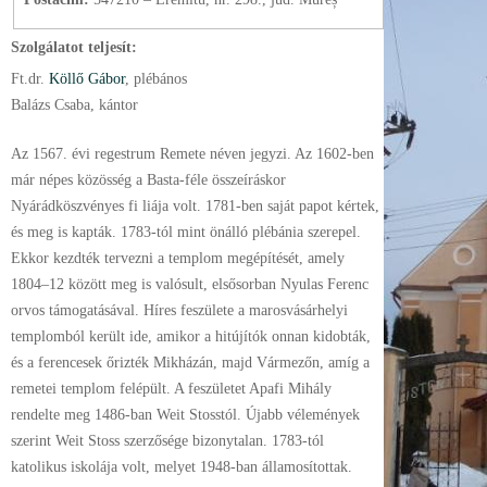
Szolgálatot teljesít:
Ft.
dr.
Köllő Gábor
, plébános
Balázs Csaba, kántor
Az 1567. évi regestrum Remete néven jegyzi. Az 1602-ben
már népes közösség a Basta-féle összeíráskor
Nyárádköszvényes fi liája volt. 1781-ben saját papot kértek,
és meg is kapták. 1783-tól mint önálló plébánia szerepel.
Ekkor kezdték tervezni a templom megépítését, amely
1804–12 között meg is valósult, elsősorban Nyulas Ferenc
orvos támogatásával. Híres feszülete a marosvásárhelyi
templomból került ide, amikor a hitújítók onnan kidobták,
és a ferencesek őrizték Mikházán, majd Vármezőn, amíg a
remetei templom felépült. A feszületet Apafi Mihály
rendelte meg 1486-ban Weit Stosstól. Újabb vélemények
szerint Weit Stoss szerzősége bizonytalan. 1783-tól
katolikus iskolája volt, melyet 1948-ban államosítottak.