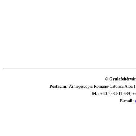
© Gyulafehérvár
Postacím:
Arhiepiscopia Romano-Catolică Alba Iu
Tel.:
+40-258-811.689, +
E-mail: