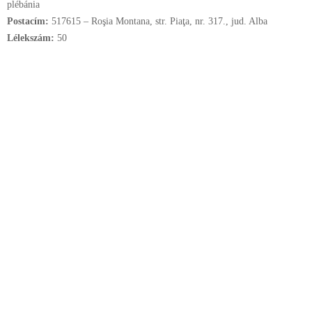
plébánia
Postacím:
517615 – Roşia Montana, str. Piaţa, nr. 317., jud. Alba
Lélekszám:
50