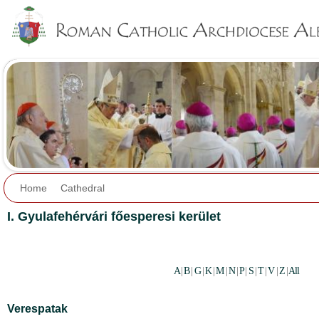
Jump to navigation
Home
Cathedral
I. Gyulafehérvári főesperesi kerület
A
|
B
|
G
|
K
|
M
|
N
|
P
|
S
|
T
|
V
|
Z
|
All
Verespatak