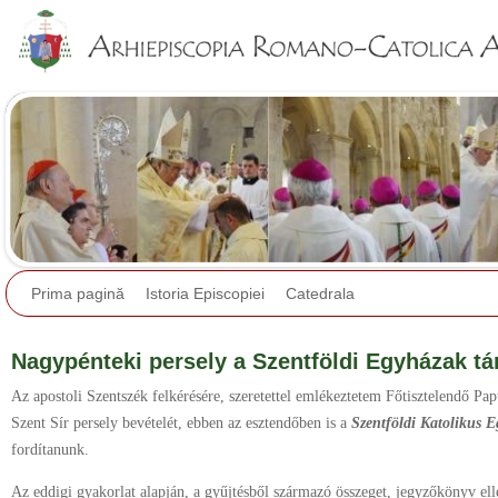
Jump to navigation
Prima pagină
Istoria Episcopiei
Catedrala
Nagypénteki persely a Szentföldi Egyházak t
Az apostoli Szentszék felkérésére, szeretettel emlékeztetem Főtisztelendő Pa
Szent Sír persely bevételét, ebben az esztendőben is a
Szentföldi Katolikus 
fordítanunk.
Az eddigi gyakorlat alapján, a gyűjtésből származó összeget, jegyzőkönyv ell