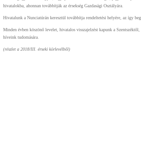
hivatalokba, ahonnan továbbítják az érsekség Gazdasági Osztályára.
Hivatalunk a Nunciatúrán keresztül továbbítja rendeltetési helyére, az így b
Minden évben köszönő levelet, hivatalos visszajelzést kapunk a Szentszéktől,
híveink tudomására.
(
részlet a 2018/III. érseki körlevélből)