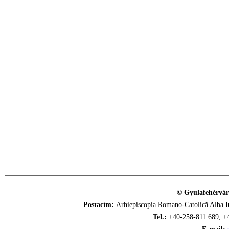
© Gyulafehérvár
Postacím:
Arhiepiscopia Romano-Catolică Alba Iu
Tel.:
+40-258-811.689, +