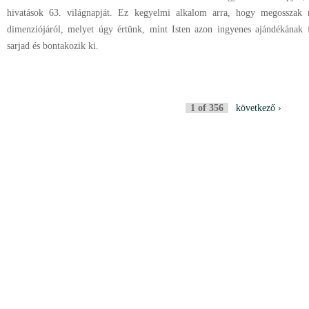
hivatások 63. világnapját. Ez kegyelmi alkalom arra, hogy megosszak 
dimenziójáról, melyet úgy értünk, mint Isten azon ingyenes ajándékának 
sarjad és bontakozik ki.
1 of 356
következő ›