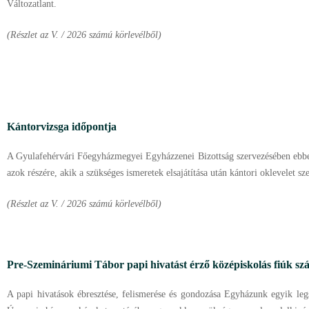
Változatlant.
(Részlet az V. / 2026 számú körlevélből)
Kántorvizsga időpontja
A Gyulafehérvári Főegyházmegyei Egyházzenei Bizottság szervezésében ebben
azok részére, akik a szükséges ismeretek elsajátítása után kántori oklevelet sz
(Részlet az V. / 2026 számú körlevélből)
Pre-Szemináriumi Tábor papi hivatást érző középiskolás fiúk s
A papi hivatások ébresztése, felismerése és gondozása Egyházunk egyik leg