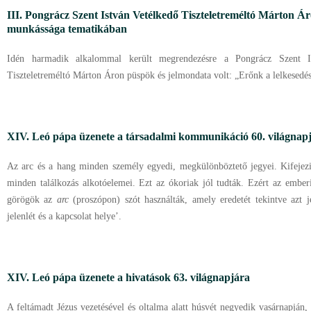
III. Pongrácz Szent István Vetélkedő Tiszteletreméltó Márton Ár
munkássága tematikában
Idén harmadik alkalommal került megrendezésre a Pongrácz Szent I
Tiszteletreméltó Márton Áron püspök és jelmondata volt: „Erőnk a lelkesedé
XIV. Leó pápa üzenete a társadalmi kommunikáció 60. világnap
Az arc és a hang minden személy egyedi, megkülönböztető jegyei. Kifejezik
minden találkozás alkotóelemei. Ezt az ókoriak jól tudták. Ezért az embe
görögök az
arc
(proszópon) szót használták, amely eredetét tekintve azt jel
jelenlét és a kapcsolat helye’.
XIV. Leó pápa üzenete a hivatások 63. világnapjára
A feltámadt Jézus vezetésével és oltalma alatt húsvét negyedik vasárnapján, 