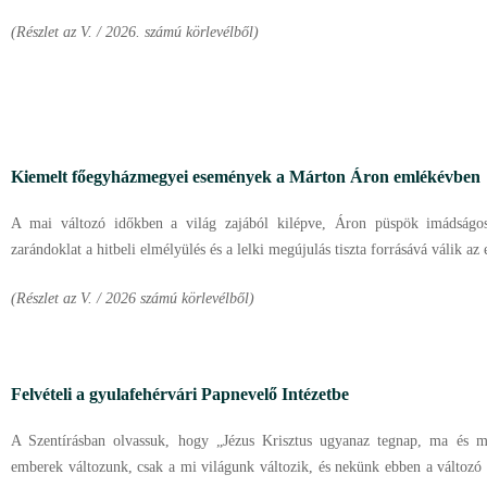
(Részlet az V. / 2026. számú körlevélből)
Kiemelt főegyházmegyei események a Márton Áron emlékévben
A mai változó időkben a világ zajából kilépve, Áron püspök imádságos
zarándoklat a hitbeli elmélyülés és a lelki megújulás tiszta forrásává válik 
(Részlet az V. / 2026 számú körlevélből)
Felvételi a gyulafehérvári Papnevelő Intézetbe
A Szentírásban olvassuk, hogy „Jézus Krisztus ugyanaz tegnap, ma és m
emberek változunk, csak a mi világunk változik, és nekünk ebben a változó