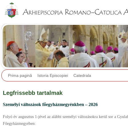
Jump to navigation
Prima pagină
Istoria Episcopiei
Catedrala
Legfrissebb tartalmak
Személyi változások főegyházmegyénkben – 2026
Folyó év augusztus 1-jével az alábbi személyi változásokra kerül sor a Gyul
Főegyházmegyében: