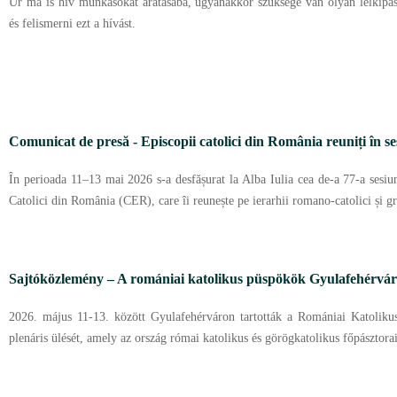
Úr ma is hív munkásokat aratásába, ugyanakkor szüksége van olyan lelkipás
és felismerni ezt a hívást.
Comunicat de presă - Episcopii catolici din România reuniți în se
În perioada 11–13 mai 2026 s-a desfășurat la Alba Iulia cea de-a 77-a sesiu
Catolici din România (CER), care îi reunește pe ierarhii romano-catolici și gre
Sajtóközlemény – A romániai katolikus püspökök Gyulafehérváro
2026. május 11-13. között Gyulafehérváron tartották a Romániai Katolik
plenáris ülését, amely az ország római katolikus és görögkatolikus főpásztora