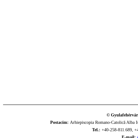
© Gyulafehérvár
Postacím:
Arhiepiscopia Romano-Catolică Alba Iu
Tel.:
+40-258-811.689, +
E-mail: