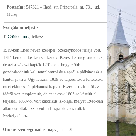
Postacím:
547321 – Ihod, str. Principală, nr. 73., jud.
Mureș
Szolgálatot teljesít:
T.
Csüdör Imre
, lelkész
1519-ben Ehed néven szerepel. Székelyhodos filiája volt.
1784-ben önállósításukat kérték. Kérésüket megismételték,
de azt a választ kapták 1791-ben, hogy előbb
gondoskodniuk kell templomról és alapról a plébános és a
kántor javára. Úgy látszik, 1839-re teljesültek a feltételek,
mert ekkor saját plébánost kaptak. Eszerint csak ettől az
időtől van templomuk, de az is csak 1863-ra készült el
teljesen. 1869-től volt katolikus iskolája, melyet 1948-ban
államosítottak. Iszló volt a filiája, de átcsatolták
Székelykálhoz.
Örökös szentségimádási nap:
január
28.