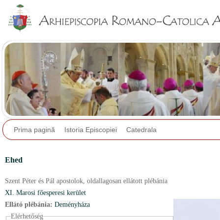
Jump to navigation
Prima pagină
Istoria Episcopiei
Catedrala
Ehed
Szent Péter és Pál apostolok,
oldallagosan ellátott plébánia
XI. Marosi főesperesi kerület
Ellátó plébánia:
Deményháza
Elérhetőség