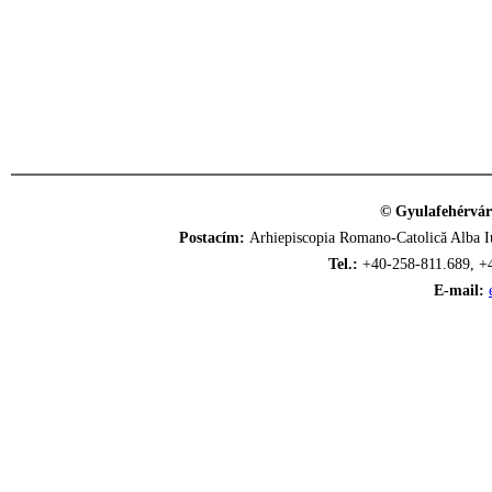
© Gyulafehérvár
Postacím:
Arhiepiscopia Romano-Catolică Alba Iu
Tel.:
+40-258-811.689, +
E-mail: