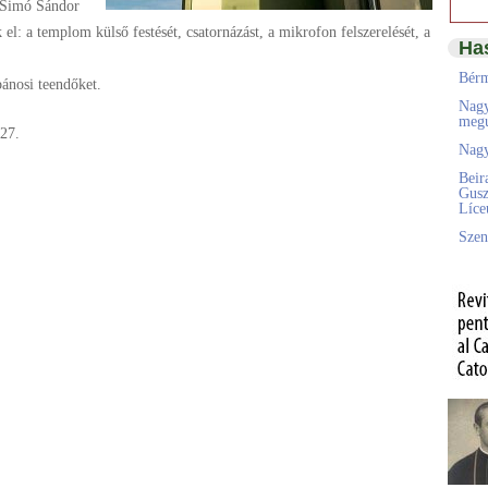
. Simó Sándor
l: a templom külső festését, csatornázást, a mikrofon felszerelését, a
Ha
Bérm
bánosi teendőket.
Nagy
megú
27.
Nagy
Beir
Gusz
Líc
Szen