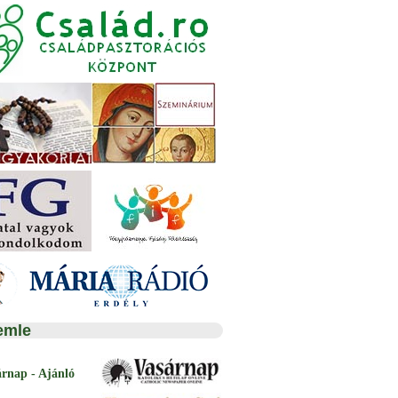
emle
árnap - Ajánló