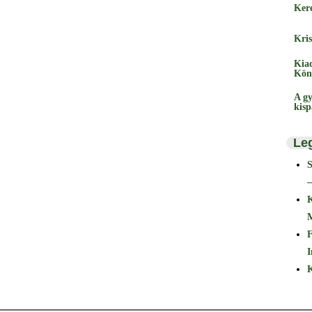
Ker
Kris
Kia
Kön
A gy
kis
Le
–
F
I
K