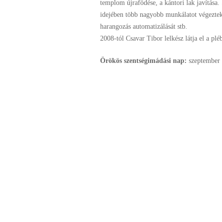
templom újrafödése, a kántori lak javítása
idejében több nagyobb munkálatot végeztek e
harangozás automatizálását stb.
2008-tól Csavar Tibor lelkész látja el a plé
Örökös szentségimádási nap:
szeptember