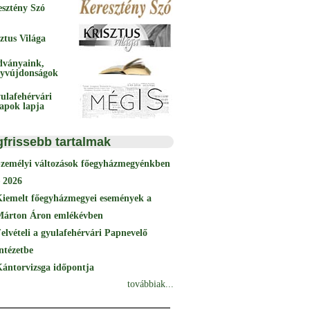
esztény Szó
ztus Világa
dványaink,
yvújdonságok
ulafehérvári
papok lapja
gfrissebb tartalmak
Személyi változások főegyházmegyénkben
 2026
Kiemelt főegyházmegyei események a
Márton Áron emlékévben
elvételi a gyulafehérvári Papnevelő
ntézetbe
ántorvizsga időpontja
továbbiak...