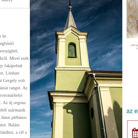
r br.
egfelelő
hországból,
kről. Mivel ezek
gy fakápolnát
mot, Lönhart
nt Gergely volt
ániai rangot. Az
rosvásárhelyi
t. Az új orgona
őtől származik.
 János plébános
tot. Balázs
tásához, a cél a