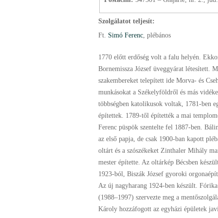
Szolgálatot teljesít:
Ft.
Simó Ferenc
, plébános
1770 előtt erdőség volt a falu helyén. Ekko
Bornemissza József üveggyárat létesített. M
szakembereket telepített ide Morva- és Cse
munkásokat a Székelyföldről és más vidéke
többségben katolikusok voltak, 1781-ben e
építettek. 1789-től építették a mai templo
Ferenc püspök szentelte fel 1887-ben. Báli
az első papja, de csak 1900-ban kapott pléb
oltárt és a szószékeket Zinthaler Mihály ma
mester építette. Az oltárkép Bécsben készül
1923-ból, Biszák József gyoroki orgonaépít
Az új nagyharang 1924-ben készült. Fórika
(1988–1997) szervezte meg a mentőszolgála
Károly hozzáfogott az egyházi épületek javí