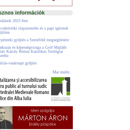
sznos információk
álások 2025-ben
csütörtöki olajszentelés és a papi ígéretek
jítása
pénteki gyűjtés a Szentföld megsegítésére
atkozás és képességvizsga a Gróf Majláth
táv Károly Római Katolikus Teológiai
eumba
tírás-vasárnapi gyűjtés
Mai multe...