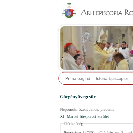
Prima pagină
Istoria Episcopiei
Görgényüvegcsűr
Nepomuki Szent János,
plébánia
XI. Marosi főesperesi kerület
Elérhetőség
Postacím:
547301 – Glăjărie, nr. 2., jud