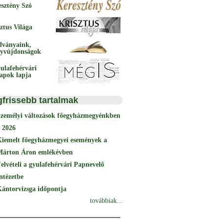
esztény Szó
ztus Világa
dványaink,
yvújdonságok
ulafehérvári
papok lapja
gfrissebb tartalmak
Személyi változások főegyházmegyénkben
 2026
Kiemelt főegyházmegyei események a
Márton Áron emlékévben
elvételi a gyulafehérvári Papnevelő
ntézetbe
ántorvizsga időpontja
továbbiak...