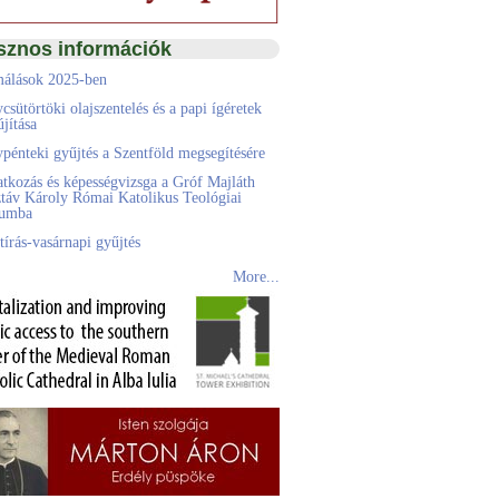
sznos információk
álások 2025-ben
csütörtöki olajszentelés és a papi ígéretek
jítása
pénteki gyűjtés a Szentföld megsegítésére
atkozás és képességvizsga a Gróf Majláth
táv Károly Római Katolikus Teológiai
eumba
tírás-vasárnapi gyűjtés
More...