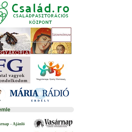
emle
árnap - Ajánló