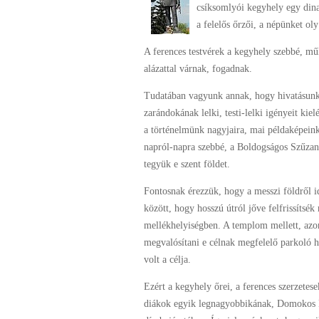
csíksomlyói kegyhely egy din
a felelős őrzői, a népünket oly
A ferences testvérek a kegyhely szebbé, mű
alázattal várnak, fogadnak.
Tudatában vagyunk annak, hogy hivatásunk
zarándokának lelki, testi-lelki igényeit kie
a történelmünk nagyjaira, mai példaképein
napról-napra szebbé, a Boldogságos Szűzan
tegyük e szent földet.
Fontosnak érezzük, hogy a messzi földről i
között, hogy hosszú útról jőve felfrissíts
mellékhelyiségben. A templom mellett, azon
megvalósítani e célnak megfelelő parkoló h
volt a célja.
Ezért a kegyhely őrei, a ferences szerzetes
diákok egyik legnagyobbikának, Domokos Pál