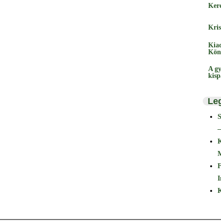
Ker
Kris
Kia
Kön
A gy
kis
Le
–
F
I
K