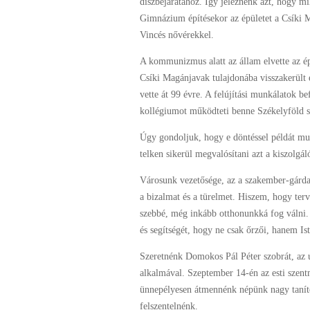
díszbejáratához. Így jeleznénk azt, hogy m
Gimnázium építésekor az épületet a Csíki 
Vincés nővérekkel.
A kommunizmus alatt az állam elvette az ép
Csíki Magánjavak tulajdonába visszakerült é
vette át 99 évre. A felújítási munkálatok b
kollégiumot működteti benne Székelyföld s
Úgy gondoljuk, hogy e döntéssel példát mut
telken sikerül megvalósítani azt a kiszolg
Városunk vezetősége, az a szakember-gárda,
a bizalmat és a türelmet. Hiszem, hogy te
szebbé, még inkább otthonunkká fog válni. S
és segítségét, hogy ne csak őrzői, hanem Is
Szeretnénk Domokos Pál Péter szobrát, az ú
alkalmával. Szeptember 14-én az esti szentm
ünnepélyesen átmennénk népünk nagy tanítój
felszentelnénk.