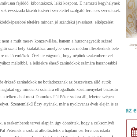
amikusan fejlődő, kibontakozó, lelki központ. E nemzeti kegyhelynek
 sok évszázada kisebb testvéri szeretettel szolgáló ferences szerzetesek.
ködőképesebbé tételére minden jó szándékú javaslatot, elképzelést
 nem a múlt merev konzerválása, hanem a huszonegyedik század
légítő szent hely kialakítása, amelybe szerves módon illeszkednek bele
kre utaló emlékek. Őszinte vágyunk, hogy népünk szakembereivel
yához méltóbbá, a lelkiekre éhező zarándokok számára hasznosabbá
de érkező zarándokok ne botladozzanak az összevissza álló autók
ék magukat egy mindenki számára elfogadható körülményeket biztosító
 a telken ahol most Domokos Pál Péter szobra áll, lehetne szépen
elyet. Szentemlékű Écsy atyának, már a nyolcvanas évek elején is ez
ek, a szakemberek tervei alapján úgy döntöttek, hogy a csíksomlyói
 Péternek a szobrát átköltöztetik a hajdani ősi ferences iskola