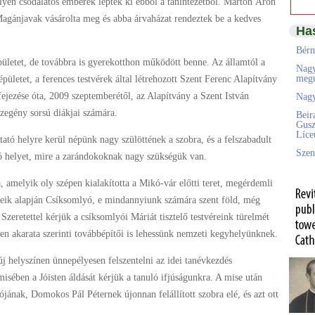
ilyen csodálatos emberek léptek ki ebből a tanintézetből. Márton Áron
Magánjavak vásárolta meg és abba árvaházat rendeztek be a kedves
Ha
Bérm
ületet, de továbbra is gyerekotthon működött benne. Az államtól a
Nagy
megú
pületet, a ferences testvérek által létrehozott Szent Ferenc Alapítvány
efejezése óta, 2009 szeptemberétől, az Alapítvány a Szent István
Nagy
zegény sorsú diákjai számára.
Beir
Gusz
Líc
ató helyre kerül népünk nagy szülöttének a szobra, és a felszabadult
Szen
áló helyet, mire a zarándokoknak nagy szükségük van.
 amelyik oly szépen kialakította a Mikó-vár előtti teret, megérdemli
rveik alapján Csíksomlyó, e mindannyiunk számára szent föld, még
zeretettel kérjük a csíksomlyói Máriát tisztelő testvéreink türelmét
ten akarata szerinti továbbépítői is lehessünk nemzeti kegyhelyünknek.
j helyszínen ünnepélyesen felszentelni az idei tanévkezdés
isében a Jóisten áldását kérjük a tanuló ifjúságunkra. A mise után
ának, Domokos Pál Péternek újonnan felállított szobra elé, és azt ott