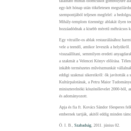
található mintás ólomcsíkot gömbölyűre alak
egy-két hónap után tökéletesen megszilárd
szempontjából teljesen megfelel: a bedolgo
Mihály-templom tizennégy ablakát ilyen te
hozzáadódnak a kisebb méretű méhrácsos kö
Egy vitraille-os ablak restaurálásához har
vele a teendő, amikor leveszik a helyükről
visszaállítani, semmilyen eredeti anyagdara
a szakmát a Velencei Könyv előírása. Télen
inkább természetes művészmunkát vállaln
eddigi szakmai sikereikről: ők javították 
Kultúrpalotának, a Petru Maior Tudományeg
miniszterelnöki köszönőlevelet 2000-ből, a
és adományozott.
Apja és fia ft. Kovács Sándor főesperes fe
embernek tartják, akitől eddig minden tám
Ö. I. B.,
Szabadság
, 2011. június 02.