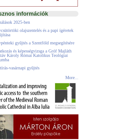
sznos információk
álások 2025-ben
csütörtöki olajszentelés és a papi ígéretek
jítása
pénteki gyűjtés a Szentföld megsegítésére
atkozás és képességvizsga a Gróf Majláth
táv Károly Római Katolikus Teológiai
eumba
tírás-vasárnapi gyűjtés
More...