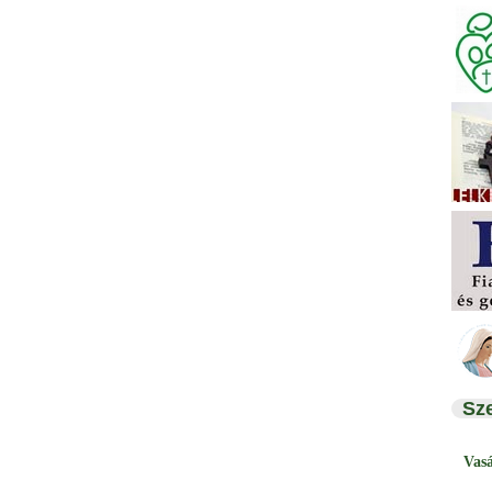
Sz
Vas