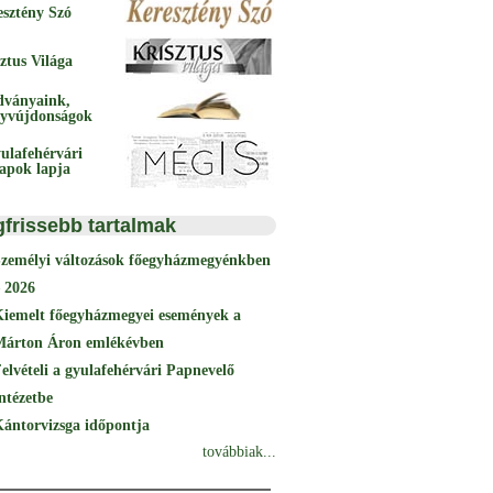
esztény Szó
ztus Világa
dványaink,
yvújdonságok
ulafehérvári
papok lapja
gfrissebb tartalmak
Személyi változások főegyházmegyénkben
 2026
Kiemelt főegyházmegyei események a
Márton Áron emlékévben
elvételi a gyulafehérvári Papnevelő
ntézetbe
ántorvizsga időpontja
továbbiak...