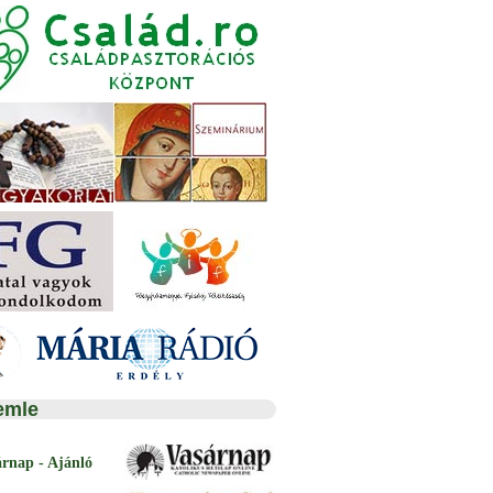
emle
árnap - Ajánló