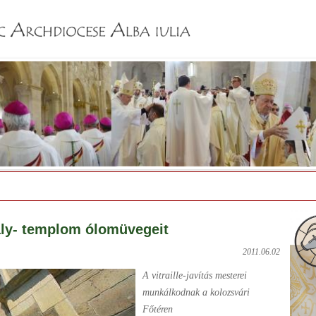
Jump to navigation
ály- templom ólomüvegeit
2011.06.02
A vitraille-javítás mesterei
munkálkodnak a kolozsvári
Főtéren