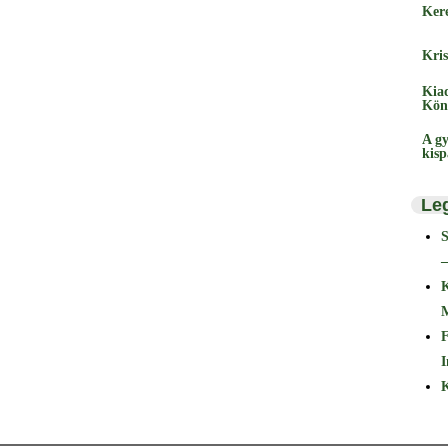
Ker
Kris
Kia
Kön
A gy
kis
Le
–
F
I
K