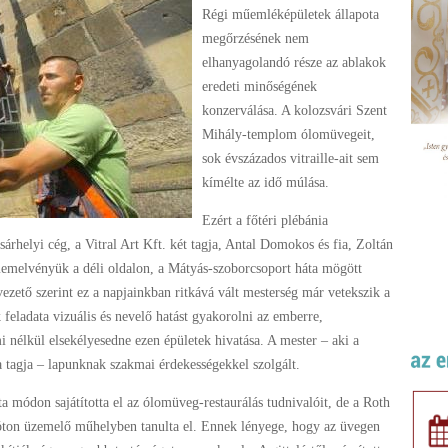
Régi műemléképületek állapota
megőrzésének nem
elhanyagolandó része az ablakok
eredeti minőségének
konzerválása. A kolozsvári Szent
Mihály-templom ólomüvegeit,
sok évszázados vitraille-ait sem
kímélte az idő múlása.
Ezért a főtéri plébánia
rhelyi cég, a Vitral Art Kft. két tagja, Antal Domokos és fia, Zoltán
memelvényük a déli oldalon, a Mátyás-szoborcsoport háta mögött
zető szerint ez a napjainkban ritkává vált mesterség már vetekszik a
eladata vizuális és nevelő hatást gyakorolni az emberre,
 nélkül elsekélyesedne ezen épületek hivatása. A mester – aki a
tagja – lapunknak szakmai érdekességekkel szolgált.
a módon sajátította el az ólomüveg-restaurálás tudnivalóit, de a Roth
Fóton üzemelő műhelyben tanulta el. Ennek lényege, hogy az üvegen