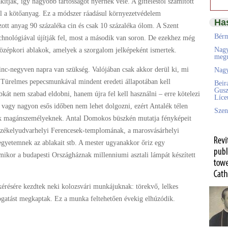
ítják, így nagyobb tartósságot nyernek vele. A gitteléstől számított
ul a kötőanyag. Ez a módszer ráadásul környezetvédelem
Ha
zott anyag 90 százaléka cin és csak 10 százaléka ólom. A Szent
Bérm
chnológiával újítják fel, most a második van soron. De ezekhez még
Nagy
zépkori ablakok, amelyek a szorgalom jelképeként ismertek.
megú
minc-negyven napra van szükség. Valójában csak akkor derül ki, mi
Nagy
. Türelmes pepecsmunkával mindent eredeti állapotában kell
Beir
Gusz
bkát nem szabad eldobni, hanem újra fel kell használni – erre kötelezi
Líc
 vagy nagyon esős időben nem lehet dolgozni, ezért Antalék télen
Szen
ak magánszemélyeknek. Antal Domokos büszkén mutatja fényképeit
a székelyudvarhelyi Ferencesek-templomának, a marosvásárhelyi
yetemnek az ablakait stb. A mester ugyanakkor őriz egy
mikor a budapesti Országháznak millenniumi asztali lámpát készített
lkérésére kezdtek neki kolozsvári munkájuknak: törekvő, lelkes
ogatást megkaptak. Ez a munka feltehetően évekig elhúzódik.