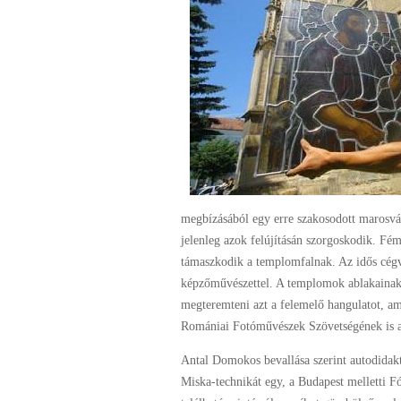
megbízásából egy erre szakosodott marosvásá
jelenleg azok felújításán szorgoskodik. Fé
támaszkodik a templomfalnak. Az idős cégve
képzőművészettel. A templomok ablakainak f
megteremteni azt a felemelő hangulatot, ami
Romániai Fotóművészek Szövetségének is a 
Antal Domokos bevallása szerint autodidakt
Miska-technikát egy, a Budapest melletti 