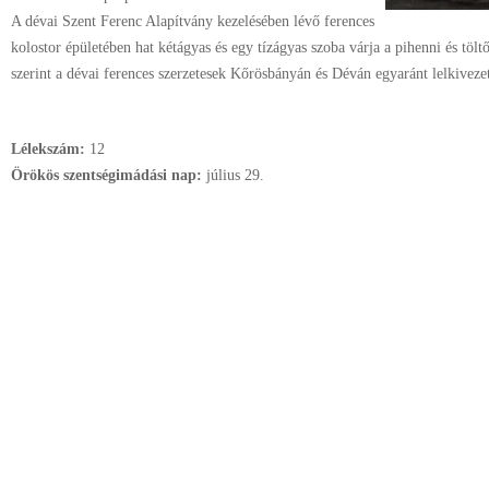
A dévai Szent Ferenc Alapítvány kezelésében lévő ferences
kolostor épületében hat kétágyas és egy tízágyas szoba várja a pihenni és töl
szerint a dévai ferences szerzetesek Kőrösbányán és Déván egyaránt lelkivezeté
Lélekszám:
12
Örökös szentségimádási nap:
július
29.