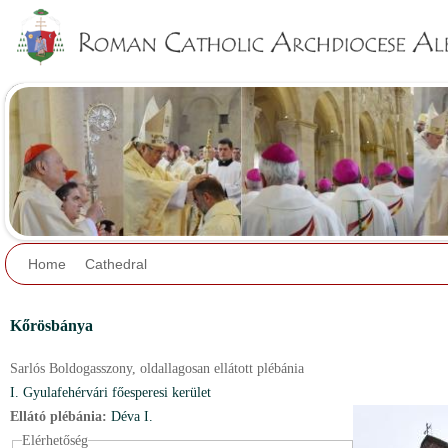
Jump to navigation
Home
Cathedral
Kőrösbánya
Sarlós Boldogasszony,
oldallagosan ellátott plébánia
I. Gyulafehérvári főesperesi kerület
Ellátó plébánia:
Déva I.
Elérhetőség