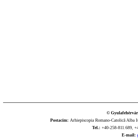
© Gyulafehérvár
Postacím:
Arhiepiscopia Romano-Catolică Alba Iu
Tel.:
+40-258-811.689, +
E-mail: