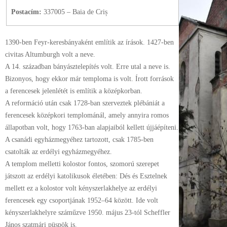
Postacím:
337005 – Baia de Criș
1390-ben Feyr-keresbányaként említik az írások. 1427-ben
civitas Altumburgh volt a neve.
A 14. században bányásztelepítés volt. Erre utal a neve is.
Bizonyos, hogy ekkor már temploma is volt. Írott források
a ferencesek jelenlétét is említik a középkorban.
A reformáció után csak 1728-ban szerveztek plébániát a
ferencesek középkori templománál, amely annyira romos
állapotban volt, hogy 1763-ban alapjaiból kellett újjáépíteni.
A csanádi egyházmegyéhez tartozott, csak 1785-ben
csatolták az erdélyi egyházmegyéhez.
A templom melletti kolostor fontos, szomorú szerepet
játszott az erdélyi katolikusok életében: Dés és Esztelnek
mellett ez a kolostor volt kényszerlakhelye az erdélyi
ferencesek egy csoportjának 1952–64 között. Ide volt
kényszerlakhelyre száműzve 1950. május 23-tól Scheffler
János szatmári püspök is.