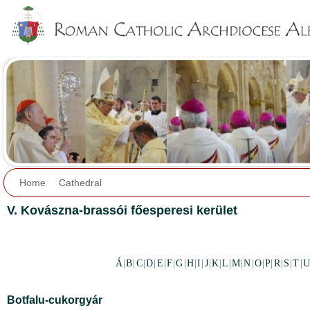
Jump to navigation
Home
Cathedral
V. Kovászna-brassói főesperesi kerület
Á
|
B
|
C
|
D
|
E
|
F
|
G
|
H
|
I
|
J
|
K
|
L
|
M
|
N
|
O
|
P
|
R
|
S
|
T
|
U
Botfalu-cukorgyár