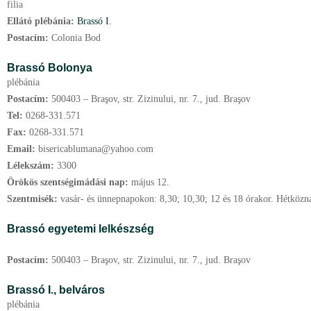
filia
Ellátó plébánia:
Brassó I.
Postacím:
Colonia Bod
Brassó Bolonya
plébánia
Postacím:
500403 – Braşov, str. Zizinului, nr. 7., jud. Braşov
Tel:
0268-331.571
Fax:
0268-331.571
Email:
bisericablumana@yahoo.com
Lélekszám:
3300
Örökös szentségimádási nap:
május
12.
Szentmisék:
vasár- és ünnepnapokon: 8,30; 10,30; 12 és 18 órakor. Hétközna
Brassó egyetemi lelkészség
Postacím:
500403 – Braşov, str. Zizinului, nr. 7., jud. Braşov
Brassó I.,
belváros
plébánia