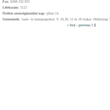
Fax:
0268-332.925
Lélekszám:
3125
Örökös szentségimádási nap:
július
14.
Szentmisék:
vasár- és ünnepnapokon: 9; 10,30; 12 és 18 órakor. Hétköznap 
P
« first
‹ previous
1
2
a
g
e
s