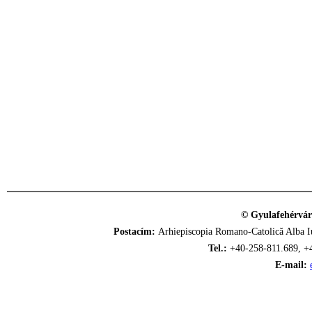
© Gyulafehérvár
Postacím:
Arhiepiscopia Romano-Catolică Alba Iu
Tel.:
+40-258-811.689, +
E-mail: