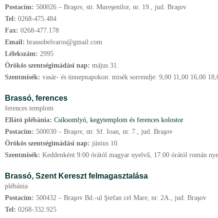
Postacím:
500026 – Braşov, str. Mureşenilor, nr. 19., jud. Braşov
Tel:
0268-475.484
Fax:
0268-477.178
Email:
brassobelvaros@gmail.com
Lélekszám:
2995
Örökös szentségimádási nap:
május
31.
Szentmisék:
vasár- és ünnepnapokon: misék sorrendje: 9,00 11,00 16,00 18,
Brassó, ferences
ferences templom
Ellátó plébánia:
Csíksomlyó, kegytemplom és ferences kolostor
Postacím:
500030 – Braşov, str. Sf. Ioan, nr. 7., jud. Braşov
Örökös szentségimádási nap:
június
10.
Szentmisék:
Keddenként 9:00 órától magyar nyelvű, 17:00 órától román ny
Brassó, Szent Kereszt felmagasztalása
plébánia
Postacím:
500432 – Braşov Bd.-ul Ştefan cel Mare, nr. 2A., jud. Braşov
Tel:
0268-332.925