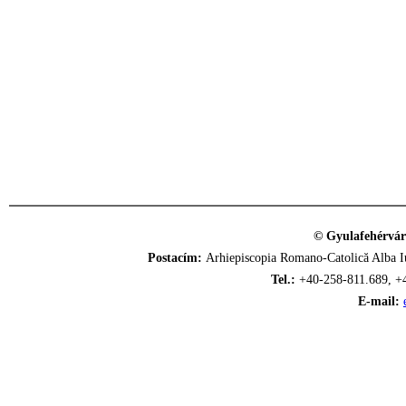
© Gyulafehérvár
Postacím:
Arhiepiscopia Romano-Catolică Alba Iu
Tel.:
+40-258-811.689, +
E-mail: