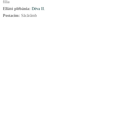
filia
Ellátó plébánia:
Déva II.
Postacím:
Săcărâmb