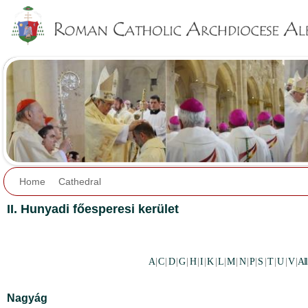
Jump to navigation
Home
Cathedral
II. Hunyadi főesperesi kerület
A
|
C
|
D
|
G
|
H
|
I
|
K
|
L
|
M
|
N
|
P
|
S
|
T
|
U
|
V
|
All
Nagyág