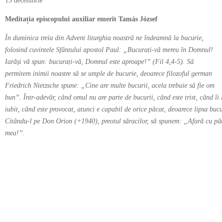
13 decembrie
Meditația episcopului auxiliar emerit Tamás József
În duminica treia din Advent liturghia noastră ne îndeamnă la bucurie,
folosind cuvintele Sfântului apostol Paul: „Bucurați-vă mereu în Domnul!
Iarăși vă spun: bucurați-vă, Domnul este aproape!” (Fil 4,4-5). Să
permitem inimii noastre să se umple de bucurie, deoarece filozoful german
Friedrich Nietzsche spune: „Cine are multe bucurii, acela trebuie să fie om
bun”. Într-adevăr, când omul nu are parte de bucurii, când este trist, când îi 
iubit, când este provocat, atunci e capabil de orice păcat, deoarece lipsa bucu
Citându-l pe Don Orion (+1940), preotul săracilor, să spunem: „Afară cu pă
mea!”.