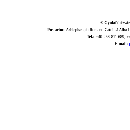
© Gyulafehérvár
Postacím:
Arhiepiscopia Romano-Catolică Alba Iu
Tel.:
+40-258-811.689, +
E-mail: