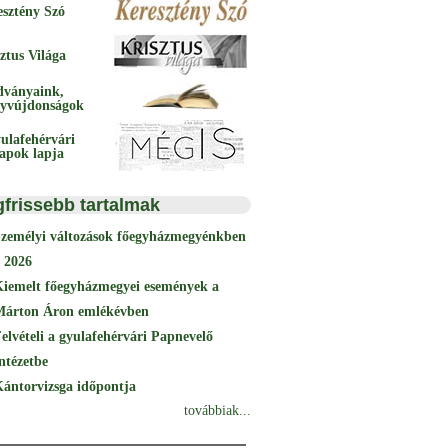
esztény Szó
ztus Világa
dványaink,
yvújdonságok
ulafehérvári
papok lapja
gfrissebb tartalmak
Személyi változások főegyházmegyénkben
 2026
Kiemelt főegyházmegyei események a
Márton Áron emlékévben
elvételi a gyulafehérvári Papnevelő
ntézetbe
ántorvizsga időpontja
továbbiak...