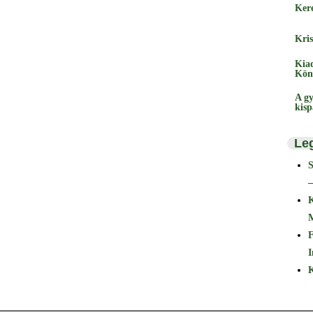
Ker
Kris
Kia
Kön
A gy
kis
Le
–
F
I
K