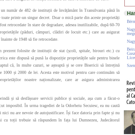
 un număr de 482 de instituții de învățământ în Transilvania până în
Ha
 toate printr-un singur decret. Doar o mică parte din aceste proprietăți
Bérm
fost retrocedate în stare de degradare, adesea inutilizabile, după 60-70
Nagy
roprietățile (păduri, câmpuri, clădiri de locuit etc.) care au asigurat
megú
i înainte de 1948 să fie retrocedate.
Nagy
Beir
 prezent folosite de instituții de stat (școli, spitale, birouri etc.) cu
Gusz
Líc
serica este dispusă să pună la dispoziție proprietățile sale pentru binele
ptul că, în multe cazuri, se așteaptă și se cere Bisericii să întrețină
Szen
ntre 1000 și 2000 de lei. Acesta este motivul pentru care continuăm să
prietăților noastre naționalizate, care ar asigura administrarea
prindă și să desfășoare servicii publice și sociale, așa cum a făcut-o
ăcut imposibil. În urma tragediei de la Odorheiu Secuiesc, ea nu caută
i nici nu are nevoie de autojustificare. Își face datoria prin fapte și nu
umi cu toții trebuie să răspundem în fața lui Dumnezeu, Judecătorul