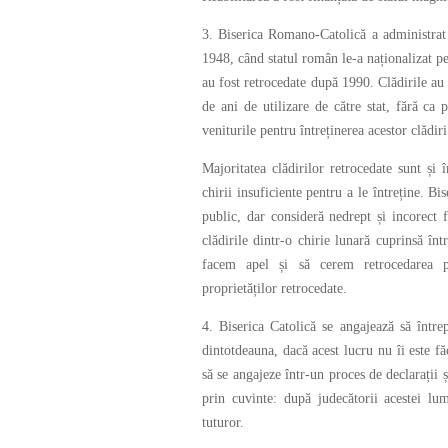
3. Biserica Romano-Catolică a administrat
1948, când statul român le-a naționalizat pe
au fost retrocedate după 1990. Clădirile au 
de ani de utilizare de către stat, fără ca p
veniturile pentru întreținerea acestor clădir
Majoritatea clădirilor retrocedate sunt și în
chirii insuficiente pentru a le întreține. Bi
public, dar consideră nedrept și incorect fa
clădirile dintr-o chirie lunară cuprinsă î
facem apel și să cerem retrocedarea pro
proprietăților retrocedate.
4. Biserica Catolică se angajează să între
dintotdeauna, dacă acest lucru nu îi este f
să se angajeze într-un proces de declarații ș
prin cuvinte: după judecătorii acestei l
tuturor.