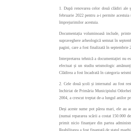
1. După renovarea celor două clădiri ale ș
februarie 2022 pentru a-i permite acestuia s
împrejurimilor acestuia.
Documentația voluminoasă include, printre
supraveghere arheologică semnat în septembr
pagini, care a fost finalizată în septembrie 
Interpretarea tehnică a documentației nu es
efectuat și un studiu seismologic amănunți
Clădirea a fost încadrată în categoria seism
2. Cele două școli și internatul au fost re
închiriat de Primăria Municipiului Odorhei
2004, a crescut treptat de-a lungul anilor pr
Deși aceste sume pot părea mari, ele au aco
(numai repararea scării a costat 150.000 de 
primit nicio finanțare din partea administr
Reabilitarea a fost finanțată de statul maghi