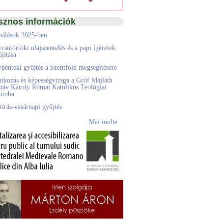
sznos információk
álások 2025-ben
csütörtöki olajszentelés és a papi ígéretek
jítása
pénteki gyűjtés a Szentföld megsegítésére
atkozás és képességvizsga a Gróf Majláth
táv Károly Római Katolikus Teológiai
eumba
tírás-vasárnapi gyűjtés
Mai multe...