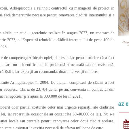
colii, Arhiepiscopia a reînnoit contractul cu managerul de proiect în
ă facă demersurile necesare pentru renovarea clădirii internatului și a
 altele, un studiu geotehnic realizat în august 2023, un contract de
ie 2023, o "Expertiză tehnică" a clădirii internatului de peste 100 de
2023.
te de competența Arhiepiscopiei, dar este clar pentru oricine că a fost
t, care nu a identificat nicio problemă structurală sau de rezistență.
ică RsIII, iar experții au recomandat doar intervenții minore.
stituite Arhiepiscopiei în 2004. De atunci, complexul de clădiri a fost
u Secuiesc. Chiria de 23.784 de lei pe an, convenită în contractul din
in renegocieri și a ajuns la 300.000 de lei în 2021.
perit doar parțial costurile celor mai urgente reparații ale clădirilor
lei, iar reparațiile ocazionale au costat câte 30-40.000 de lei). Nu s-a
ației locale sau centrale pentru renovarea celor două clădiri școlare.
ar, care a asigurat investiția necesară de câteva milioane de euro.