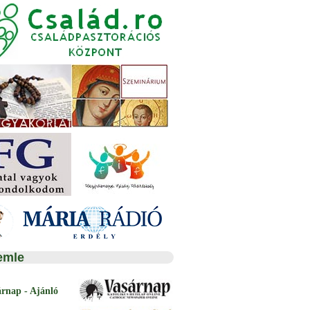
emle
árnap - Ajánló