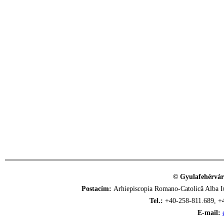
© Gyulafehérvár
Postacím:
Arhiepiscopia Romano-Catolică Alba Iu
Tel.:
+40-258-811.689, +
E-mail: