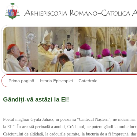
Jump to navigation
Prima pagină
Istoria Episcopiei
Catedrala
Gândiți-vă astăzi la El!
Poetul maghiar Gyula Juhász, în poezia sa "Cântecul Nașterii", ne îndeamnă: 
la El!". În această perioadă a anului, Crăciunul, ne putem gândi la multe lucr
Crăciunului de altădată, la cadourile primite, la bucuria de a fi împreună, dar 