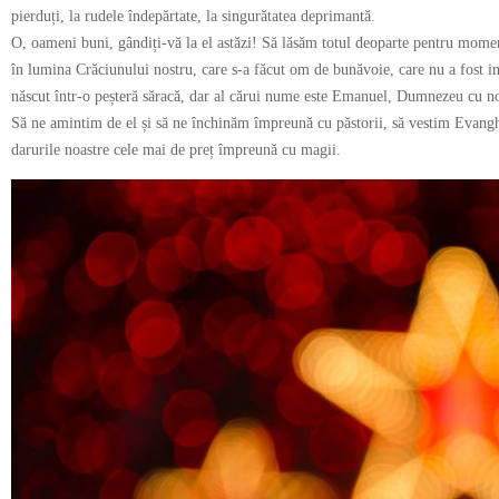
pierduți, la rudele îndepărtate, la singurătatea deprimantă.
O, oameni buni, gândiți-vă la el astăzi! Să lăsăm totul deoparte pentru moment
în lumina Crăciunului nostru, care s-a făcut om de bunăvoie, care nu a fost ind
născut într-o peșteră săracă, dar al cărui nume este Emanuel, Dumnezeu cu no
Să ne amintim de el și să ne închinăm împreună cu păstorii, să vestim Evang
darurile noastre cele mai de preț împreună cu magii.