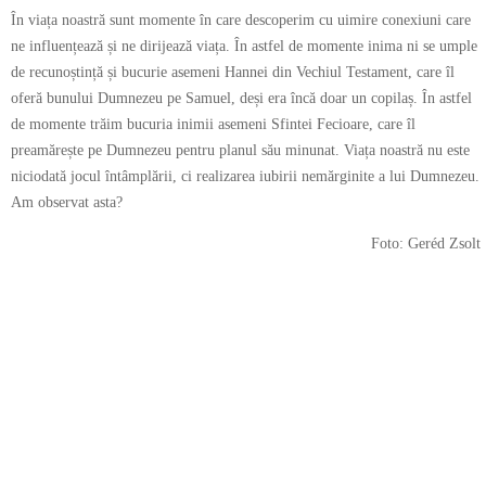
În viața noastră sunt momente în care descoperim cu uimire conexiuni care
ne influențează și ne dirijează viața. În astfel de momente inima ni se umple
de recunoștință și bucurie asemeni Hannei din Vechiul Testament, care îl
oferă bunului Dumnezeu pe Samuel, deși era încă doar un copilaș. În astfel
de momente trăim bucuria inimii asemeni Sfintei Fecioare, care îl
preamărește pe Dumnezeu pentru planul său minunat. Viața noastră nu este
niciodată jocul întâmplării, ci realizarea iubirii nemărginite a lui Dumnezeu.
Am observat asta?
Foto: Geréd Zsolt