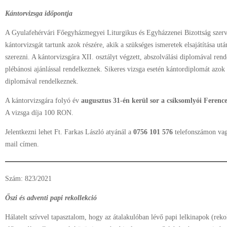
Kántorvizsga időpontja
A Gyulafehérvári Főegyházmegyei Liturgikus és Egyházzenei Bizottság szerv
kántorvizsgát tartunk azok részére, akik a szükséges ismeretek elsajátítása ut
szerezni. A kántorvizsgára XII. osztályt végzett, abszolválási diplomával re
plébánosi ajánlással rendelkeznek. Sikeres vizsga esetén kántordiplomát azok 
diplomával rendelkeznek.
A kántorvizsgára folyó év
augusztus 31-én kerül sor a csíksomlyói Ferenc
A vizsga díja 100 RON.
Jelentkezni lehet Ft. Farkas László atyánál a
0756 101 576
telefonszámon va
mail címen.
Szám: 823/2021
Őszi és adventi papi rekollekció
Hálatelt szívvel tapasztalom, hogy az átalakulóban lévő papi lelkinapok (rek