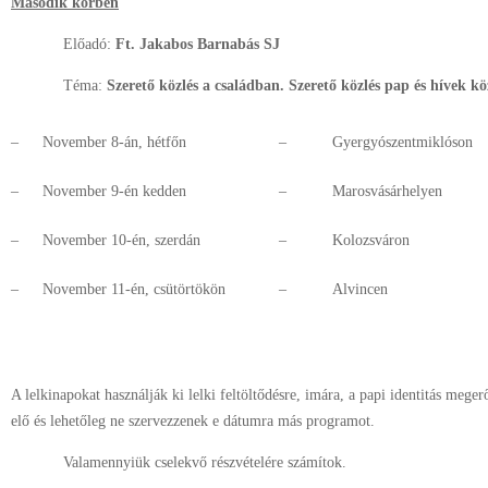
Második körben
Előadó:
Ft. Jakabos Barnabás SJ
Téma:
Szerető közlés a családban. Szerető közlés pap és hívek kö
–
November 8-án, hétfőn
–
Gyergyószentmiklóson
–
November 9-én kedden
–
Marosvásárhelyen
–
November 10-én, szerdán
–
Kolozsváron
–
November 11-én, csütörtökön
–
Alvincen
A lelkinapokat használják ki lelki feltöltődésre, imára, a papi identitás mege
elő és lehetőleg ne szervezzenek e dátumra más programot.
Valamennyiük cselekvő részvételére számítok.