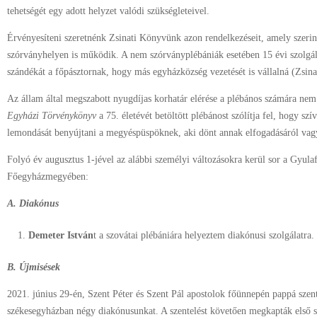
tehetségét egy adott helyzet valódi szükségleteivel.
Érvényesíteni szeretnénk Zsinati Könyvünk azon rendelkezéseit, amely szerin
szórványhelyen is működik. A nem szórványplébániák esetében 15 évi szolgála
szándékát a főpásztornak, hogy más egyházközség vezetését is vállalná (Zsin
Az állam által megszabott nyugdíjas korhatár elérése a plébános számára nem j
Egyházi Törvénykönyv
a 75. életévét betöltött plébánost szólítja fel, hogy szí
lemondását benyújtani a megyéspüspöknek, aki dönt annak elfogadásáról vagy e
Folyó év augusztus 1-jével az alábbi személyi változásokra kerül sor a Gyul
Főegyházmegyében:
A. Diakónus
Demeter István
t a szovátai plébániára helyeztem diakónusi szolgálatra.
B. Újmisések
2021. június 29-én, Szent Péter és Szent Pál apostolok főünnepén pappá szen
székesegyházban négy diakónusunkat. A szentelést követően megkapták első sz