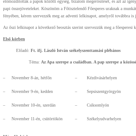
előmozdították a papok közötti egység, bizalom megerősítését, és azt az igén
papi összejöveteleket. Köszönöm a Főtisztelendő Főesperes uraknak a munkát, 
fényében, kérem szervezzék meg az adventi lelkinapot, amelyről továbbra is j
Az őszi lelkinapot a következő beosztás szerint szervezzük meg a főesperesi
Első körben
Előadó:
Ft. ifj.
László István székelyszenttamási plébános
Téma:
Az Apa szerepe a családban. A pap szerepe a közöss
–
November 8-án, hétfőn
–
Kézdivásárhelyen
–
November 9-én, kedden
–
Sepsiszentgyörgyön
–
November 10-én, szerdán
–
Csíksomlyón
–
November 11-én, csütörtökön
–
Székelyudvarhelyen