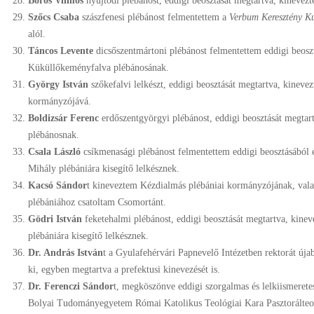
Boros Vilmos
nyújtódi plébánost, eddigi beosztását megtartva, kinevez
Szőcs Csaba
szászfenesi plébánost felmentettem a
Verbum Keresztény Ku
alól.
Táncos Levente
dicsőszentmártoni plébánost felmentettem eddigi beosz
Küküllőkeményfalva plébánosának.
György István
szőkefalvi lelkészt, eddigi beosztását megtartva, kinev
kormányzójává.
Boldizsár Ferenc
erdőszentgyörgyi plébánost, eddigi beosztását megtar
plébánosnak.
Csala László
csíkmenasági plébánost felmentettem eddigi beosztásából 
Mihály plébániára kisegítő lelkésznek.
Kacsó Sándor
t kineveztem Kézdialmás plébániai kormányzójának, valam
plébániához csatoltam Csomortánt.
Gödri István
feketehalmi plébánost, eddigi beosztását megtartva, kine
plébániára kisegítő lelkésznek.
Dr. András István
t a Gyulafehérvári Papnevelő Intézetben rektorát ú
ki, egyben megtartva a prefektusi kinevezését is.
Dr. Ferenczi Sándor
t, megköszönve eddigi szorgalmas és lelkiismeretes
Bolyai Tudományegyetem Római Katolikus Teológiai Kara Pasztorálteoló