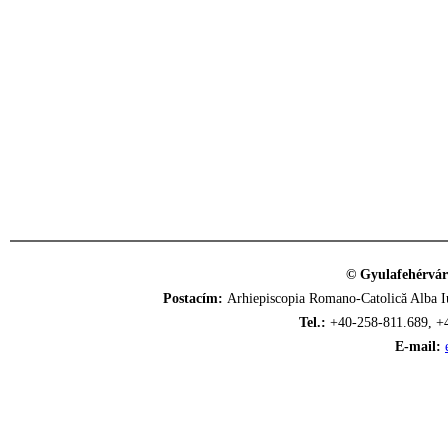
© Gyulafehérvár
Postacím:
Arhiepiscopia Romano-Catolică Alba Iu
Tel.:
+40-258-811.689, +
E-mail: