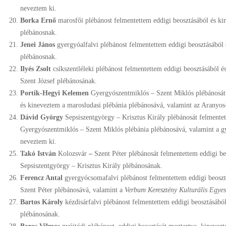
neveztem ki.
Borka Ernő
marosfői plébánost felmentettem eddigi beosztásából és ki
plébánosnak.
Jenei János
gyergyóalfalvi plébánost felmentettem eddigi beosztásából
plébánosnak.
Ilyés Zsolt
csíkszentléleki plébánost felmentettem eddigi beosztásából 
Szent József plébánosának.
Portik-Hegyi Kelemen
Gyergyószentmiklós – Szent Miklós plébánosát 
és kineveztem a marosludasi plébánia plébánosává, valamint az Aranyos-
Dávid György
Sepsiszentgyörgy – Krisztus Király plébánosát felmentet
Gyergyószentmiklós – Szent Miklós plébánia plébánosává, valamint a gy
neveztem ki.
Takó István
Kolozsvár
–
Szent Péter plébánosát felmentettem eddigi b
Sepsiszentgyörgy – Krisztus Király plébánosának.
Ferencz Antal
gyergyócsomafalvi plébánost felmentettem eddigi beosz
Szent Péter plébánosává, valamint a
Verbum Keresztény Kulturális Egye
Bartos Károly
kézdisárfalvi plébánost felmentettem eddigi beosztásáb
plébánosának.