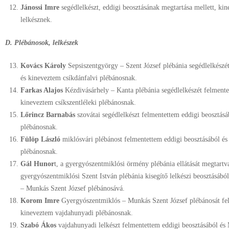
Jánossi Imre
segédlelkészt, eddigi beosztásának megtartása mellett, ki
lelkésznek.
D. Plébánosok, lelkészek
Kovács Károly
Sepsiszentgyörgy – Szent József plébánia segédlelkészé
és kineveztem csíkdánfalvi plébánosnak.
Farkas Alajos
Kézdivásárhely – Kanta plébánia segédlelkészét felmente
kineveztem csíkszentléleki plébánosnak.
Lőrincz Barnabás
szovátai segédlelkészt felmentettem eddigi beosztás
plébánosnak.
Fülöp László
miklósvári plébánost felmentettem eddigi beosztásából é
plébánosnak.
Gál Hunor
t, a gyergyószentmiklósi örmény plébánia ellátását megtartv
gyergyószentmiklósi Szent István plébánia kisegítő lelkészi beosztásáb
– Munkás Szent József plébánosává.
Korom Imre
Gyergyószentmiklós – Munkás Szent József plébánosát fel
kineveztem vajdahunyadi plébánosnak.
Szabó Ákos
vajdahunyadi lelkészt felmentettem eddigi beosztásából é