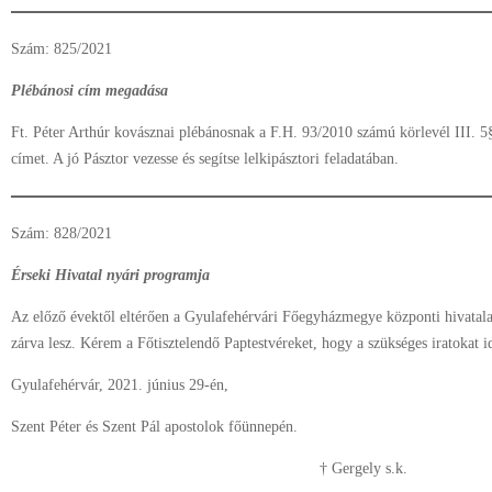
Szám: 825/2021
Plébánosi cím megadása
Ft. Péter Arthúr kovásznai plébánosnak a F.H. 93/2010 számú körlevél III. 
címet. A jó Pásztor vezesse és segítse lelkipásztori feladatában.
Szám: 828/2021
Érseki Hivatal nyári programja
Az előző évektől eltérően a Gyulafehérvári Főegyházmegye központi hivatal
zárva lesz. Kérem a Főtisztelendő Paptestvéreket, hogy a szükséges iratokat i
Gyulafehérvár, 2021. június 29-én,
Szent Péter és Szent Pál apostolok főünnepén.
† Gergely s.k.