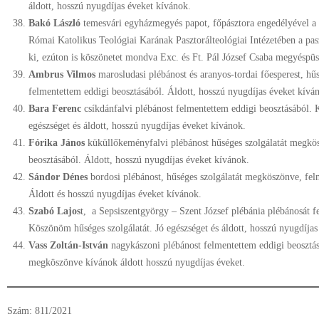
áldott, hosszú nyugdíjas éveket kívánok.
Bakó László
temesvári egyházmegyés papot, főpásztora engedélyével
Római Katolikus Teológiai Karának Pasztorálteológiai Intézetében a pas
ki, ezúton is köszönetet mondva Exc. és Ft. Pál József Csaba megyésp
Ambrus Vilmos
marosludasi plébánost és aranyos-tordai főesperest, hű
felmentettem eddigi beosztásából. Áldott, hosszú nyugdíjas éveket kívá
Bara Ferenc
csíkdánfalvi plébánost felmentettem eddigi beosztásából. 
egészséget és áldott, hosszú nyugdíjas éveket kívánok.
Fórika János
küküllőkeményfalvi plébánost hűséges szolgálatát megkö
beosztásából. Áldott, hosszú nyugdíjas éveket kívánok.
Sándor Dénes
bordosi plébánost, hűséges szolgálatát megköszönve, fel
Áldott és hosszú nyugdíjas éveket kívánok.
Szabó Lajos
t, a Sepsiszentgyörgy – Szent József plébánia plébánosát f
Köszönöm hűséges szolgálatát. Jó egészséget és áldott, hosszú nyugdíjas
Vass Zoltán-István
nagykászoni plébánost felmentettem eddigi beosztás
megköszönve kívánok áldott hosszú nyugdíjas éveket.
Szám: 811/2021