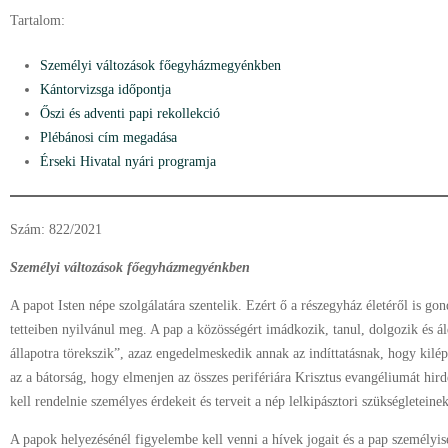
Tartalom:
Személyi változások főegyházmegyénkben
Kántorvizsga időpontja
Őszi és adventi papi rekollekció
Plébánosi cím megadása
Érseki Hivatal nyári programja
Szám: 822/2021
Személyi változások főegyházmegyénkben
A papot Isten népe szolgálatára szentelik. Ezért ő a részegyház életéről is go
tetteiben nyilvánul meg. A pap a közösségért imádkozik, tanul, dolgozik és á
állapotra törekszik”, azaz engedelmeskedik annak az indíttatásnak, hogy kil
az a bátorság, hogy elmenjen az összes perifériára Krisztus evangéliumát hird
kell rendelnie személyes érdekeit és terveit a nép lelkipásztori szükségletein
A papok helyezésénél figyelembe kell venni a hívek jogait és a pap személyisé