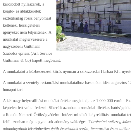
károsodott nyílászárók, a
kőajtó- és ablakkeretek
esztétikailag rossz benyomást
keltenek, hőszigetelési
igényeket nem teljesítenek. A
munkálat megtervezésére a
nagyszebeni Guttmann
Szabolcs építész (Arh Service
Guttmann & Co) kapott megbízást.
A munkálatot a közbeszerzési kiírás nyomán a csíkszeredai Harbau Kft. nyer
A munkálat a szentély restaurálási munkálataihoz hasonlóan idén augusztus 12
hónapot tart.
A két nagy helyreállítási munkálat értéke meghaladja az 1 000 000 eurót. Ezt
képtelen lett volna fedezni. Sikerült azonban a romániai illetékes hatóságokk
a Román Nemzeti Örökségvédelmi Intézet mindkét helyreállítási munkálat tet
felül azonban még nagyon sok adomány szükséges. T
örténelmi székesegyházu
adományainak köszönhetően épült évszázadok során, fenntartása és az utókor