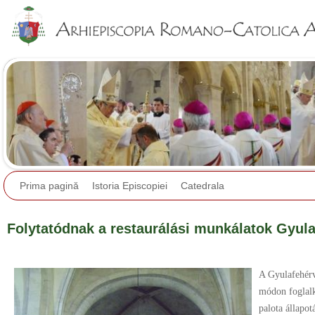
Jump to navigation
Prima pagină
Istoria Episcopiei
Catedrala
Folytatódnak a restaurálási munkálatok Gyul
A Gyulafehérv
módon foglalk
palota állapo