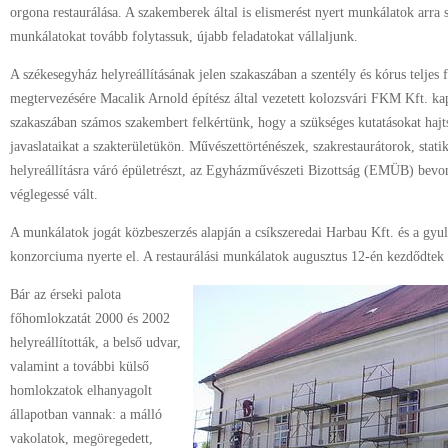
orgona restaurálása. A szakemberek által is elismerést nyert munkálatok arra s
munkálatokat tovább folytassuk, újabb feladatokat vállaljunk.
A székesegyház helyreállításának jelen szakaszában a szentély és kórus teljes fe
megtervezésére Macalik Arnold építész által vezetett kolozsvári FKM Kft. kap
szakaszában számos szakembert felkértünk, hogy a szükséges kutatásokat haj
javaslataikat a szakterületükön. Művészettörténészek, szakrestaurátorok, stat
helyreállításra váró épületrészt, az Egyházművészeti Bizottság (EMÜB) bevon
véglegessé vált.
A munkálatok jogát közbeszerzés alapján a csíkszeredai Harbau Kft. és a gyu
konzorciuma nyerte el. A restaurálási munkálatok augusztus 12-én kezdődtek 
Bár az érseki palota
főhomlokzatát 2000 és 2002
helyreállították, a belső udvar,
valamint a további külső
homlokzatok elhanyagolt
állapotban vannak: a málló
vakolatok, megöregedett,