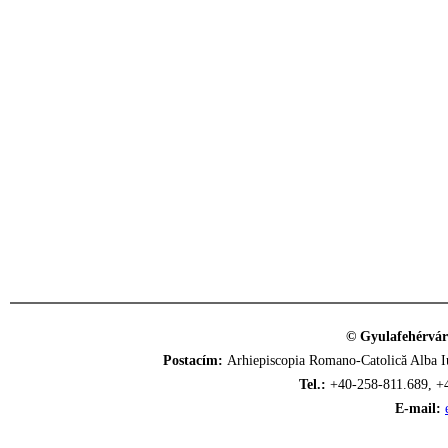
© Gyulafehérvár
Postacím:
Arhiepiscopia Romano-Catolică Alba Iu
Tel.:
+40-258-811.689, +
E-mail: