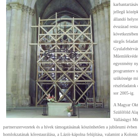
karbantartásáv
jellegű közép
állandó helyre
évszázad resta
következtében 
sürgős feladat
Gyulafehérvár
Műemlékvédelm
egyezmény nyo
programterv s
szűkössége mi
részfeladatok 
sor 2005-ig.
A Magyar Okta
Szülőföld Ala
Vallásügyi Mi
partnerszervezetek és a hívek támogatásának köszönhetően a jubileumi évben 
homlokzatának kőrestaurálása, a Lázói-kápolna felújítása, valamint a Kolonics