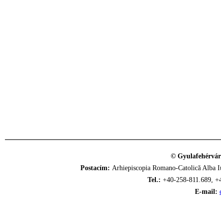
© Gyulafehérvár
Postacím:
Arhiepiscopia Romano-Catolică Alba Iu
Tel.:
+40-258-811.689, +
E-mail: