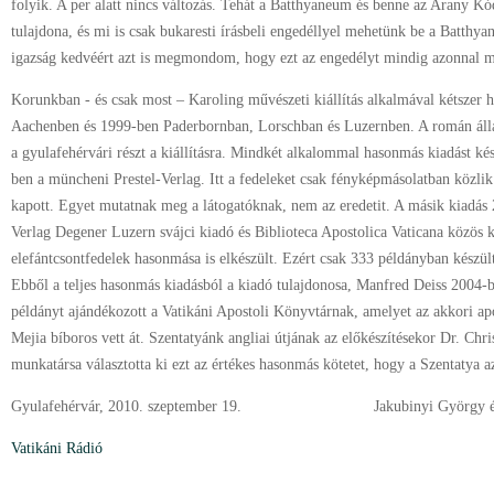
folyik. A per alatt nincs változás. Tehát a Batthyaneum és benne az Arany K
tulajdona, és mi is csak bukaresti írásbeli engedéllyel mehetünk be a Batthy
igazság kedvéért azt is megmondom, hogy ezt az engedélyt mindig azonnal 
Korunkban - és csak most – Karoling művészeti kiállítás alkalmával kétszer 
Aachenben és 1999-ben Paderbornban, Lorschban és Luzernben. A román álla
a gyulafehérvári részt a kiállításra. Mindkét alkalommal hasonmás kiadást ké
ben a müncheni Prestel-Verlag. Itt a fedeleket csak fényképmásolatban közli
kapott. Egyet mutatnak meg a látogatóknak, nem az eredetit. A másik kiadás 
Verlag Degener Luzern svájci kiadó és Biblioteca Apostolica Vaticana közös k
elefántcsontfedelek hasonmása is elkészült. Ezért csak 333 példányban készül
Ebből a teljes hasonmás kiadásból a kiadó tulajdonosa, Manfred Deiss 2004-b
példányt ajándékozott a Vatikáni Apostoli Könyvtárnak, amelyet az akkori ap
Mejia bíboros vett át. Szentatyánk angliai útjának az előkészítésekor Dr. Chri
munkatársa választotta ki ezt az értékes hasonmás kötetet, hogy a Szentatya 
Gyulafehérvár, 2010. szeptember 19. Jakubinyi György é
Vatikáni Rádió