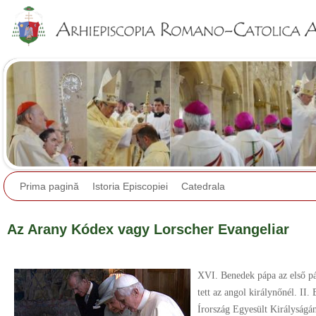
Jump to navigation
Prima pagină
Istoria Episcopiei
Catedrala
Az Arany Kódex vagy Lorscher Evangeliar
XVI. Benedek pápa az első páp
tett az angol királynőnél. II.
Írország Egyesült Királyság