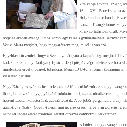
királynője egyúttal az Anglik
16-án XVI. Benedek pápa az e
Holyroodhouse-ban II. Erzséb
Lorschi Evangéliumos könyv 
királynő láthatóan örült. Miv
hogy az eredeti evangéliumos könyv egy része a gyulafehérvári Batthyaneumb
Vertse Márta megkért, hogy magyarázzam meg, miről is van szó.
Egyébként örvendek, hogy a Szentatya látogatása kapcsán így megint felhívtá
kódexünkre, amely Batthyány Ignác erdélyi püspök végrendelete szerint a vil
mindenkori erdélyi püspök tulajdona. Mégis 1949-től a román kommunista, 
visszaszolgáltatást.
Nagy Károly császár aacheni udvarában 810 körül készült az a négy evangéli
liturgikus olvasókönyv, gyönyörű miniatűrökkel, színes oldalkeretekkel, amely
hesseni Lorsch kolostorának adományoztak. A borjúbőr pergamenre arany tint
után
Arany Kódex, Codex Aureus
, míg az első őrzési helye után
Lorscher Eva
Mindkét fedele elefántcsontból készült ötrészes dombormű rézkeretben.
A kódex a négy evangéliumot 