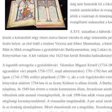
még nem bontották fel a lekc
rendelt szentleckékre és evan
jelzik a vasárnapi és ünnepna
evangéliumi szakaszokat a kora
A XVI. században a háborúk 
között a kolostorból négy részre osztva három városba és négy múzeumba juto
őrzési helyei: az első fedél a londoni Victoria and Albert Museumban, a háts
Máté és Márk evangéliuma a gyulafehérvári Batthyaneumban, míg Lukács és J
Könyvtárban van. A két vatikáni rész 1623-ban került Rómába hadizsákmány
A legszebb szövegrész a gyulafehérvári. Valamikor Migazzi Kristóf (1714-18
ugyanakkor váci püspök 1756-1757, majd adminisztrátor) 1781-1782-ben adta
Ignác (1741-1798) erdélyi püspöknek (1780-+), aki a volt fogolykiváltó trin
könyvtárat alakított 1794-ben és az Arany Kódexet is abban őrizték. A Batt
tulajdona, de 1949-ben elvette a román kommunista állam, hivatalosan azonb
változások után azonnal visszaigényeltük, de csak 1998-ban adták vissza papír
sürgősségi kormányrendelettel. A visszaadást megtámadták. A per azzal zárul
és az érsekség társtulajdonos. Mivel elutasítottuk ezt a megoldást, Strassbour