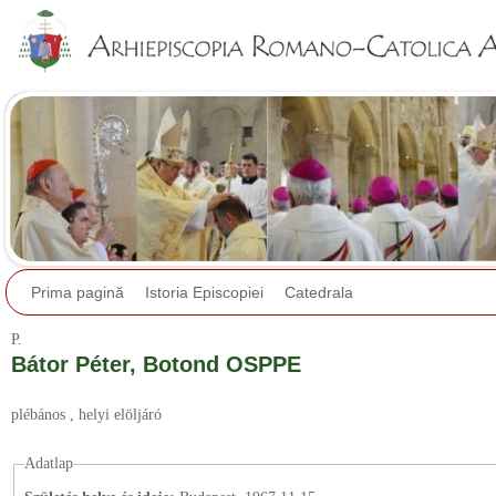
Jump to navigation
Prima pagină
Istoria Episcopiei
Catedrala
P.
Bátor Péter, Botond OSPPE
plébános
, helyi elöljáró
Adatlap