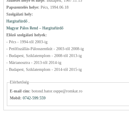
Születés helye és ideje:
Budapest, 1967.11.15
Papszentelés helye:
Pécs, 1994.06.18
Szolgálati hely:
Hargitafürdő
,
Magyar Pálos Rend – Hargitafürdő
Előző szolgálati helyek:
- Pécs -
1994
-től
2003
-ig
- Petőfiszállás-Pálosszentkút -
2003
-től
2008
-ig
- Budapest, Sziklatemplom -
2008
-től
2013
-ig
- Márianosztra -
2013
-től
2014
-ig
- Budapest, Sziklatemplom -
2014
-től
2015
-ig
Elérhetőség
E-mail cím:
botond.bator.osppe@romkat.ro
Mobil:
0742-599.559