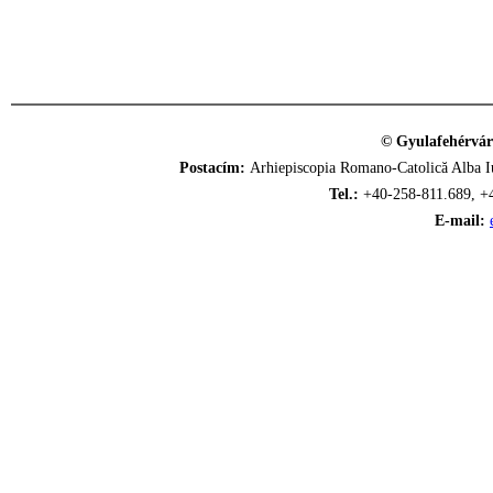
© Gyulafehérvár
Postacím:
Arhiepiscopia Romano-Catolică Alba Iu
Tel.:
+40-258-811.689, +
E-mail: