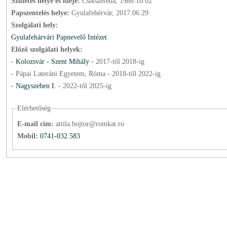
Születés helye és ideje:
Csíkszereda, 1988.10.02
Papszentelés helye:
Gyulafehérvár, 2017.06.29
Szolgálati hely:
Gyulafehárvári Papnevelő Intézet
Előző szolgálati helyek:
-
Kolozsvár - Szent Mihály
-
2017
-től
2018
-ig
- Pápai Lateráni Egyetem, Róma -
2018
-től
2022
-ig
-
Nagyszeben I.
-
2022
-től
2025
-ig
Elérhetőség
E-mail cím:
attila.bojtor@romkat.ro
Mobil:
0741-032.583