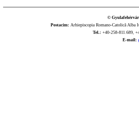
© Gyulafehérvár
Postacím:
Arhiepiscopia Romano-Catolică Alba Iu
Tel.:
+40-258-811.689, +
E-mail: