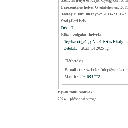
Születés helye és ideje:
Gyergyóditró, 1
Papszentelés helye:
Gyulafehérvár, 201
Teológiai tanulmányok:
2011-2019 – S
Szolgálati hely:
Déva II.
Előző szolgálati helyek:
-
Sepsiszentgyörgy V., Krisztus Király
-
-
Zetelaka
-
2023
-től
2025
-ig
Elérhetőség
E-mail cím:
szabolcs.fulop@romkat.r
Mobil:
0746-689.772
Egyéb tanulmányok:
2024 – plébánosi vizsga