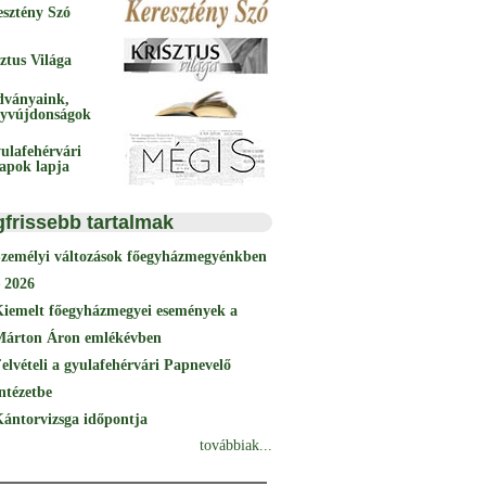
esztény Szó
ztus Világa
dványaink,
yvújdonságok
ulafehérvári
papok lapja
gfrissebb tartalmak
Személyi változások főegyházmegyénkben
 2026
Kiemelt főegyházmegyei események a
Márton Áron emlékévben
elvételi a gyulafehérvári Papnevelő
ntézetbe
ántorvizsga időpontja
továbbiak...