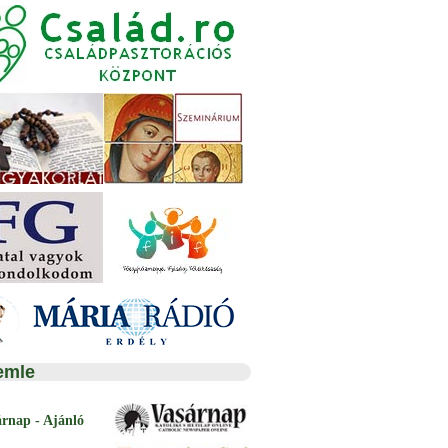
emle
árnap - Ajánló