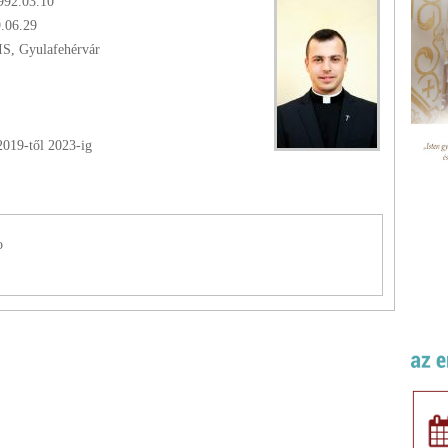
992.03.10
9.06.29
IS, Gyulafehérvár
2019
-től
2023
-ig
o