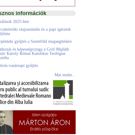
sznos információk
álások 2025-ben
csütörtöki olajszentelés és a papi ígéretek
jítása
pénteki gyűjtés a Szentföld megsegítésére
atkozás és képességvizsga a Gróf Majláth
táv Károly Római Katolikus Teológiai
eumba
tírás-vasárnapi gyűjtés
Mai multe...