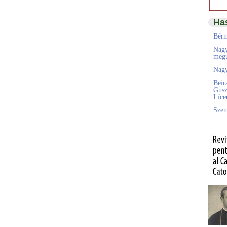
Ha
Bérm
Nagy
megú
Nagy
Beir
Gusz
Líc
Szen