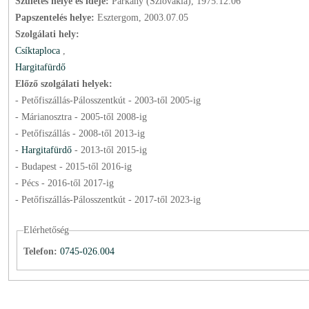
Születés helye és ideje:
Párkány (Szlovákia), 1975.12.06
Papszentelés helye:
Esztergom, 2003.07.05
Szolgálati hely:
Csíktaploca
,
Hargitafürdő
Előző szolgálati helyek:
- Petőfiszállás-Pálosszentkút -
2003
-től
2005
-ig
- Márianosztra -
2005
-től
2008
-ig
- Petőfiszállás -
2008
-től
2013
-ig
-
Hargitafürdő
-
2013
-től
2015
-ig
- Budapest -
2015
-től
2016
-ig
- Pécs -
2016
-től
2017
-ig
- Petőfiszállás-Pálosszentkút -
2017
-től
2023
-ig
Elérhetőség
Telefon:
0745-026.004