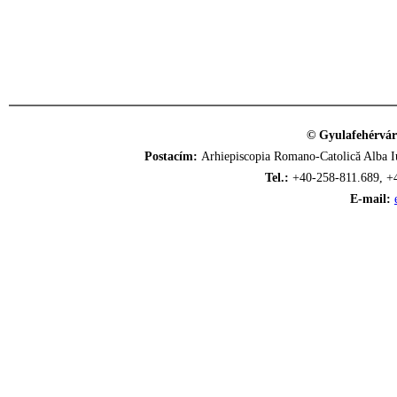
© Gyulafehérvár
Postacím:
Arhiepiscopia Romano-Catolică Alba Iu
Tel.:
+40-258-811.689, +
E-mail: