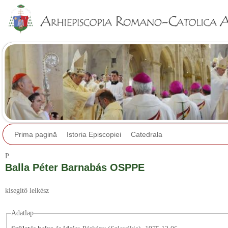
Jump to navigation
Prima pagină
Istoria Episcopiei
Catedrala
P.
Balla Péter Barnabás OSPPE
kisegítő lelkész
Adatlap