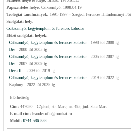
Születés helye és ideje:
Brassó, 1970.01.15
Papszentelés helye:
Csíksomlyó, 1998.04.19
Teológiai tanulmányok:
1991-1997 – Szeged, Ferences Hittudományi Fői
Szolgálati hely:
Csíksomlyó, kegytemplom és ferences kolostor
Előző szolgálati helyek:
-
Csíksomlyó, kegytemplom és ferences kolostor
-
1998
-től
2000
-ig
-
Dés
-
2000
-től
2005
-ig
-
Csíksomlyó, kegytemplom és ferences kolostor
-
2005
-től
2007
-ig
-
Dés
-
2007
-től
2009
-ig
-
Déva II.
-
2009
-től
2019
-ig
-
Csíksomlyó, kegytemplom és ferences kolostor
-
2019
-től
2022
-ig
- Kaplony -
2022
-től
2025
-ig
Elérhetőség
Cím:
447080 – Căpleni, str. Mare, nr. 495, jud. Satu Mare
E-mail cím:
leander.ofm@romkat.ro
Mobil:
0744-586-858