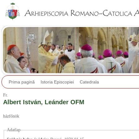
Jump to navigation
Prima pagină
Istoria Episcopiei
Catedrala
Fr.
Albert István, Leánder OFM
házfőnök
Adatlap