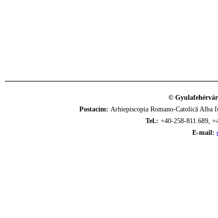
© Gyulafehérvár
Postacím:
Arhiepiscopia Romano-Catolică Alba Iu
Tel.:
+40-258-811.689, +
E-mail: