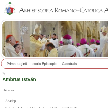
Jump to navigation
Prima pagină
Istoria Episcopiei
Catedrala
Ft.
Ambrus István
plébános
Adatlap