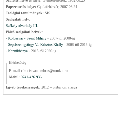
Születés helye és ideje:
Gyimesfelsőlok, 1982.08.25
Papszentelés helye:
Gyulafehérvár, 2007.06.24
Teológiai tanulmányok:
SIS
Szolgálati hely:
Székelyudvarhely III.
Előző szolgálati helyek:
-
Kolozsvár - Szent Mihály
-
2007
-től
2008
-ig
-
Sepsiszentgyörgy V., Krisztus Király
-
2008
-től
2015
-ig
-
Kapnikbánya
-
2015
-től
2020
-ig
Elérhetőség
E-mail cím:
istvan.ambrus@romkat.ro
Mobil:
0741-436.936
Egyéb tevékenységek:
2012 – plébánosi vizsga