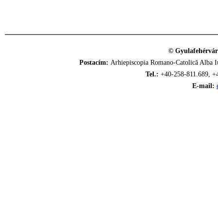
© Gyulafehérvár
Postacím:
Arhiepiscopia Romano-Catolică Alba Iu
Tel.:
+40-258-811.689, +
E-mail: