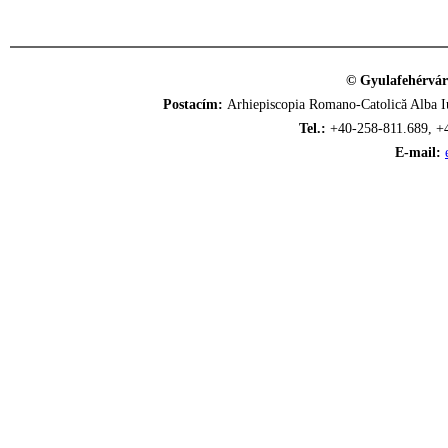
© Gyulafehérvár
Postacím:
Arhiepiscopia Romano-Catolică Alba Iu
Tel.:
+40-258-811.689, +
E-mail: