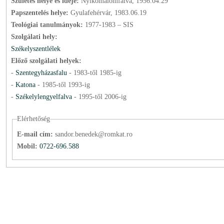
Születés helye és ideje:
Nyikómalomfalva, 1956.04.29
Papszentelés helye:
Gyulafehérvár, 1983.06.19
Teológiai tanulmányok:
1977-1983 – SIS
Szolgálati hely:
Székelyszentlélek
Előző szolgálati helyek:
-
Szentegyházasfalu
-
1983
-től
1985
-ig
-
Katona
-
1985
-től
1993
-ig
-
Székelylengyelfalva
-
1995
-től
2006
-ig
Elérhetőség
E-mail cím:
sandor.benedek@romkat.ro
Mobil:
0722-696.588