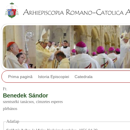
Jump to navigation
Prima pagină
Istoria Episcopiei
Catedrala
Ft.
Benedek Sándor
szentszéki tanácsos
, címzetes esperes
plébános
Adatlap