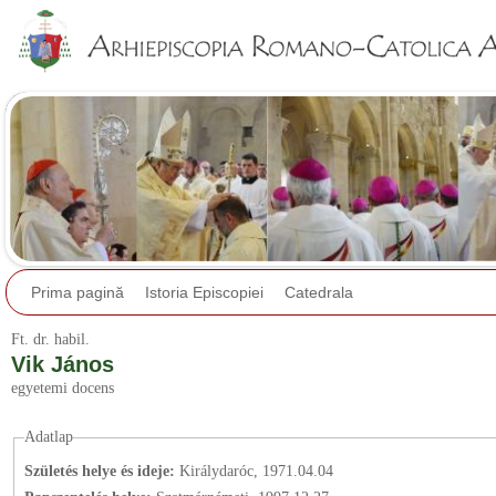
Jump to navigation
Prima pagină
Istoria Episcopiei
Catedrala
Ft.
dr.
habil.
Vik János
egyetemi docens
Adatlap
Születés helye és ideje:
Királydaróc, 1971.04.04