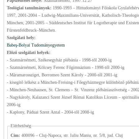
Papszentelés helye:
Szatmárnémeti, 1997.12.27
Teológiai tanulmányok:
1990-1993 – Hittudományi Főiskola Gyulafehérv
1997, 2001-2004 – Ludwig-Maximilians-Universität, Katholisch-Theologis
München; 2001-2005 – Süddeutsches Institut für Logotherapie und Existen
Fürstenfeldbruck–München.
Szolgálati hely:
Babeş-Bolyai Tudományegyetem
Előző szolgálati helyek:
- Szatmárnémeti, Székesegyház plébánia -
1998
-től
2000
-ig
- Szatmárnémeti, Kölcsey Ferenc Főgimnázium -
1998
-től
2000
-ig
- Máramarossziget, Borromeo Szent Károly -
2000
-től
2001
-ig
- kisegítő lelkész a München-Freising-i Főegyházmegye különböző plébáni
- München-Neuhausen, St. Clemens – St. Vinzenz plébániaszövetség -
200
- Nagykároly, Kalazanci Szent József Római Katolikus Líceum – spirituáli
2006
-ig
- Kaplony, Páduai Szent Antal -
2004
-től
2008
-ig
Elérhetőség
Cím:
400096 – Cluj-Napoca, str. Iuliu Maniu, nr. 5/8, jud. Cluj