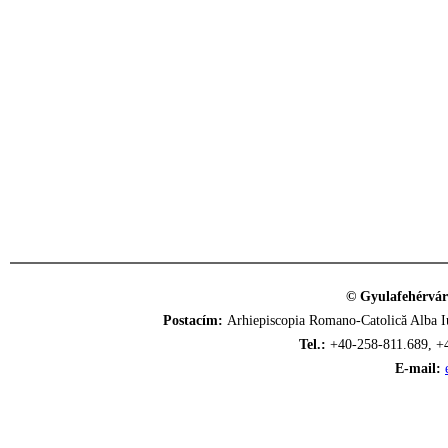
© Gyulafehérvár
Postacím:
Arhiepiscopia Romano-Catolică Alba Iu
Tel.:
+40-258-811.689, +
E-mail: