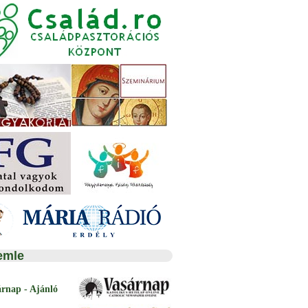
emle
árnap - Ajánló