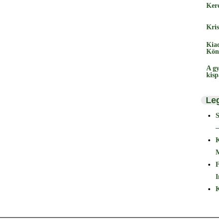
Ker
Kris
Kia
Kön
A gy
kis
Le
–
F
I
K