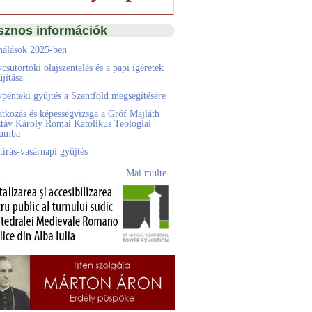
sznos információk
álások 2025-ben
csütörtöki olajszentelés és a papi ígéretek
jítása
pénteki gyűjtés a Szentföld megsegítésére
atkozás és képességvizsga a Gróf Majláth
táv Károly Római Katolikus Teológiai
eumba
tírás-vasárnapi gyűjtés
Mai multe...