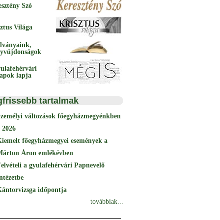
esztény Szó
ztus Világa
dványaink,
yvújdonságok
ulafehérvári
papok lapja
gfrissebb tartalmak
Személyi változások főegyházmegyénkben
 2026
Kiemelt főegyházmegyei események a
Márton Áron emlékévben
elvételi a gyulafehérvári Papnevelő
ntézetbe
ántorvizsga időpontja
továbbiak...