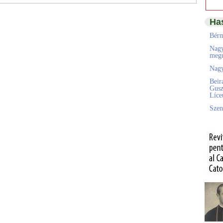
Ha
Bérm
Nagy
megú
Nagy
Beir
Gusz
Líc
Szen