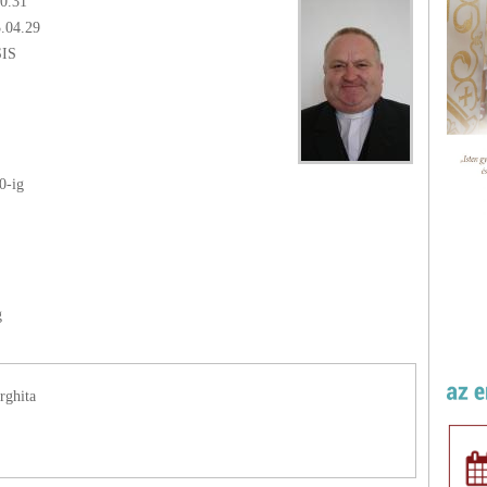
0.31
3.04.29
SIS
0
-ig
g
rghita