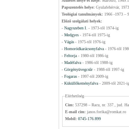
Születés helye és ideje:
Marosfő, 1949.1
Papszentelés helye:
Gyulafehérvár, 197
Teológiai tanulmányok:
1966 -1973 – 
Előző szolgálati helyek:
-
Nagyszeben I.
-
1973
-től
1974
-ig
-
Medgyes
-
1974
-től
1975
-ig
-
Vágás
-
1975
-től
1976
-ig
-
Homoródkarácsonyfalva
-
1976
-től
198
-
Feltorja
-
1980
-től
1986
-ig
-
Madéfalva
-
1986
-től
1988
-ig
-
Görgényüvegcsűr
-
1988
-től
1997
-ig
-
Fogaras
-
1997
-től
2009
-ig
-
Küküllőkeményfalva
-
2009
-től
2021
-i
Elérhetőség
Cím:
537298 – Racu, nr. 337., jud. Ha
E-mail cím:
janos.forika@romkat.ro
Mobil:
0745-176.899