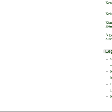
Ker
Kris
Kia
Kön
A gy
kis
Le
–
F
I
K