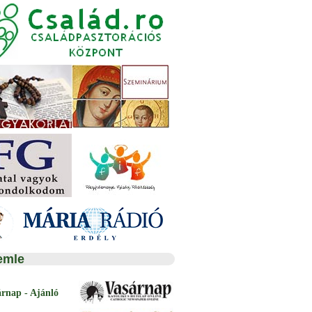
emle
árnap - Ajánló