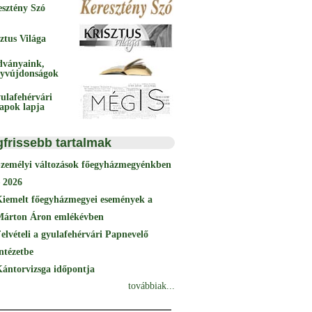
esztény Szó
ztus Világa
dványaink,
yvújdonságok
ulafehérvári
papok lapja
gfrissebb tartalmak
Személyi változások főegyházmegyénkben
 2026
Kiemelt főegyházmegyei események a
Márton Áron emlékévben
elvételi a gyulafehérvári Papnevelő
ntézetbe
ántorvizsga időpontja
továbbiak...