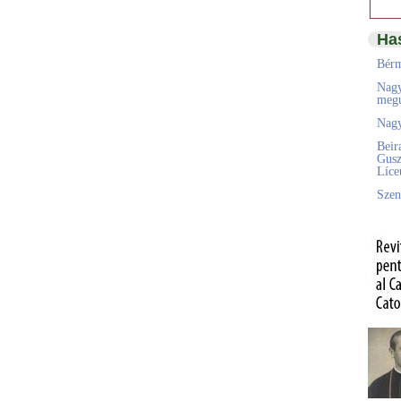
Ha
Bérm
Nagy
megú
Nagy
Beir
Gusz
Líc
Szen