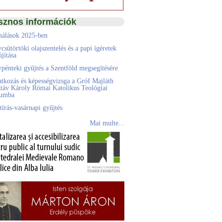
sznos információk
álások 2025-ben
csütörtöki olajszentelés és a papi ígéretek
jítása
pénteki gyűjtés a Szentföld megsegítésére
atkozás és képességvizsga a Gróf Majláth
táv Károly Római Katolikus Teológiai
eumba
tírás-vasárnapi gyűjtés
Mai multe...