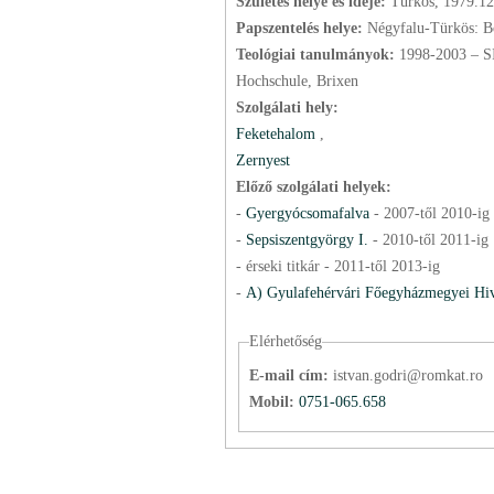
Születés helye és ideje:
Türkös, 1979.12
Papszentelés helye:
Négyfalu-Türkös: B
Teológiai tanulmányok:
1998-2003 – S
Hochschule, Brixen
Szolgálati hely:
Feketehalom
,
Zernyest
Előző szolgálati helyek:
-
Gyergyócsomafalva
-
2007
-től
2010
-ig
-
Sepsiszentgyörgy I.
-
2010
-től
2011
-ig
- érseki titkár -
2011
-től
2013
-ig
-
A) Gyulafehérvári Főegyházmegyei Hiv
Elérhetőség
E-mail cím:
istvan.godri@romkat.ro
Mobil:
0751-065.658