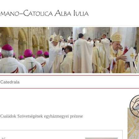
Jump to navigation
Catedrala
 Családok Szövetségének egyházmegyei prézese